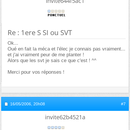
invite644f5ac1
Re : 1ere S SI ou SVT
Ok...
Oué en fait la méca et l'élec je connais pas vraiment...
et j'ai vraiment peur de me planter !
Alors que les svt je sais ce que c'est ! ^^
Merci pour vos réponses !
16/05/2006,
20h08
#7
invite62b4521a