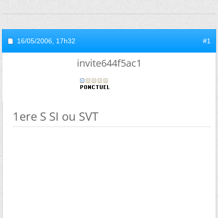
16/05/2006,
17h32
#1
invite644f5ac1
1ere S SI ou SVT