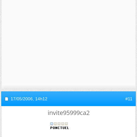
17/05/2006,
14h12
#11
invite95999ca2