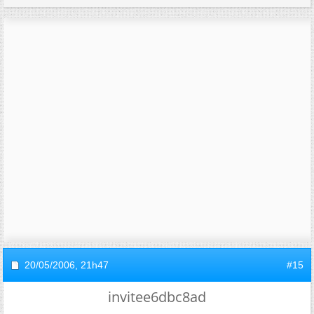
20/05/2006,
21h47
#15
invitee6dbc8ad