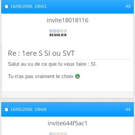
16/05/2006,
19h01
#3
invite18018116
Re : 1ere S SI ou SVT
Salut au vu de ce que tu veux faire : SI.
Tu n'as pas vraiment le choix
16/05/2006,
19h06
#4
invite644f5ac1