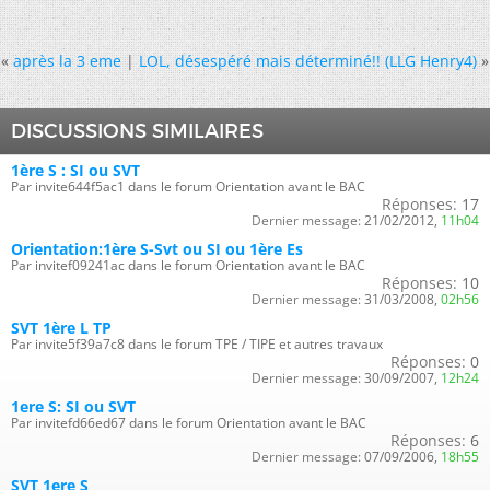
«
après la 3 eme
|
LOL, désespéré mais déterminé!! (LLG Henry4)
»
DISCUSSIONS SIMILAIRES
1ère S : SI ou SVT
Par invite644f5ac1 dans le forum Orientation avant le BAC
Réponses:
17
Dernier message:
21/02/2012,
11h04
Orientation:1ère S-Svt ou SI ou 1ère Es
Par invitef09241ac dans le forum Orientation avant le BAC
Réponses:
10
Dernier message:
31/03/2008,
02h56
SVT 1ère L TP
Par invite5f39a7c8 dans le forum TPE / TIPE et autres travaux
Réponses:
0
Dernier message:
30/09/2007,
12h24
1ere S: SI ou SVT
Par invitefd66ed67 dans le forum Orientation avant le BAC
Réponses:
6
Dernier message:
07/09/2006,
18h55
SVT 1ere S