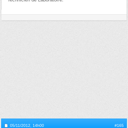
05/11/2012,
14h00
#165