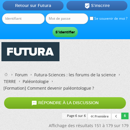
Retour sur Futura
S'inscrire

Se souvenir de moi ?
Forum
Futura-Sciences : les forums de la science
TERRE
Paléontologie
[Formation] Comment devenir paléontologue ?

RÉPONDRE À LA DISCUSSION
Page 6 sur 6
6
Première
Affichage des résultats 151 à 179 sur 179