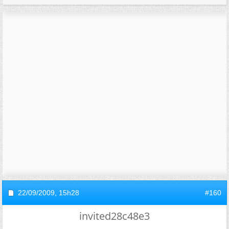
22/09/2009,
15h28
#160
invited28c48e3