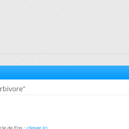
rbivore"
icle de Eos.:
cliquer ici
.