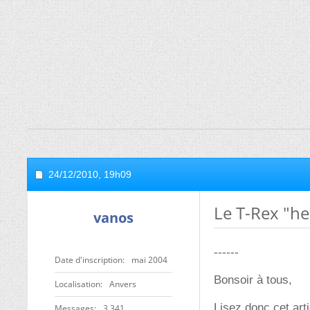
24/12/2010,
19h09
Le T-Rex "he
vanos
------
Date d'inscription
mai 2004
Bonsoir à tous,
Localisation
Anvers
Lisez donc cet art
Messages
3 341