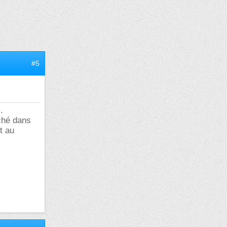
#5
.
rché dans
t au