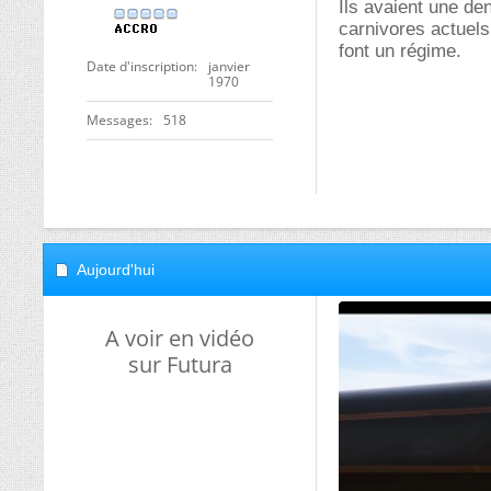
Ils avaient une den
carnivores actuels
font un régime.
Date d'inscription
janvier
1970
Messages
518
Aujourd'hui
A voir en vidéo
sur Futura