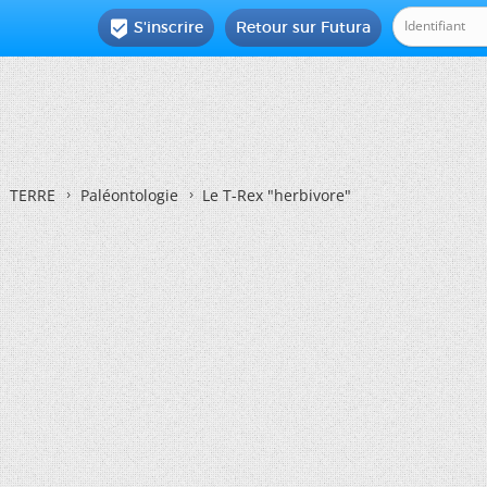
S'inscrire
Retour sur Futura

TERRE
Paléontologie
Le T-Rex "herbivore"