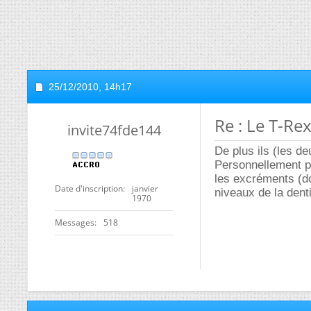
25/12/2010,
14h17
Re : Le T-Re
invite74fde144
De plus ils (les d
Personnellement po
les excréments (do
Date d'inscription
janvier
niveaux de la denti
1970
Messages
518