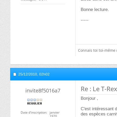
Bonne lecture.
-----
Connais toi toi-même 
25/12/2010,
02h02
Re : Le T-Re
invite8f5016a7
Bonjour ,
C'est intéressant 
Date d'inscription
janvier
des espèces carniv
1970