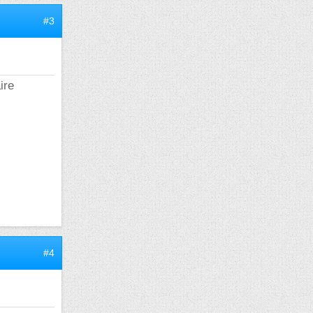
#3
ire
#4