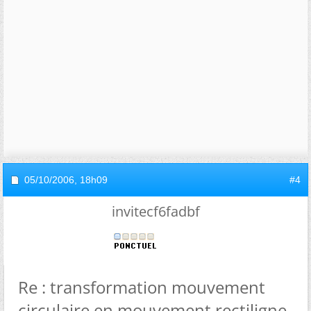
05/10/2006,
18h09
#4
invitecf6fadbf
Re : transformation mouvement
circulaire en mouvement rectiligne