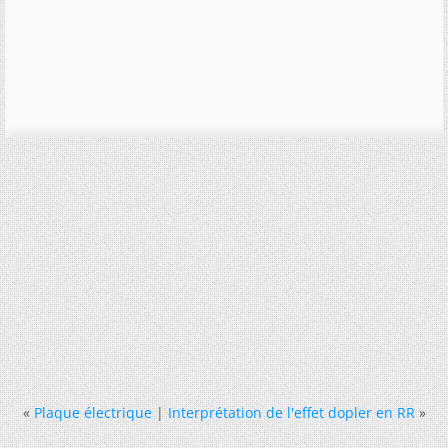
«
Plaque électrique
|
Interprétation de l'effet dopler en RR
»