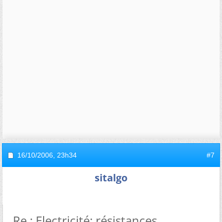
16/10/2006,
23h34
#7
sitalgo
Re : Electricité: résistances