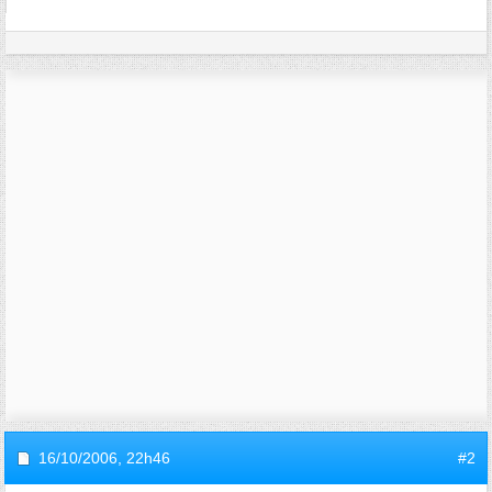
16/10/2006,
22h46
#2