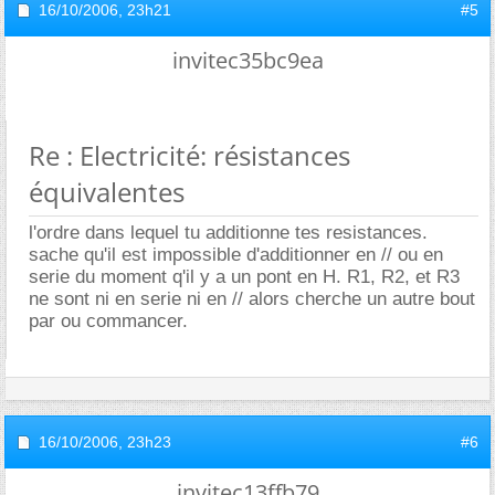
16/10/2006,
23h21
#5
invitec35bc9ea
Re : Electricité: résistances
équivalentes
l'ordre dans lequel tu additionne tes resistances.
sache qu'il est impossible d'additionner en // ou en
serie du moment q'il y a un pont en H. R1, R2, et R3
ne sont ni en serie ni en // alors cherche un autre bout
par ou commancer.
16/10/2006,
23h23
#6
invitec13ffb79