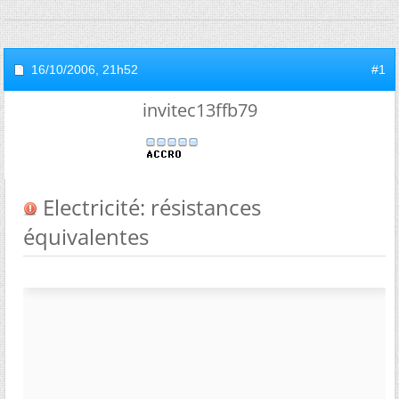
16/10/2006,
21h52
#1
invitec13ffb79
Electricité: résistances
équivalentes