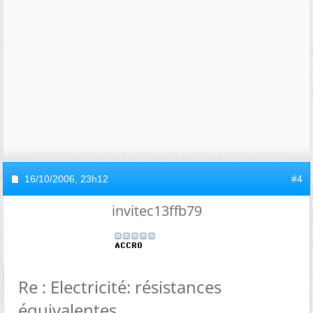
16/10/2006,
23h12
#4
invitec13ffb79
Re : Electricité: résistances
équivalentes