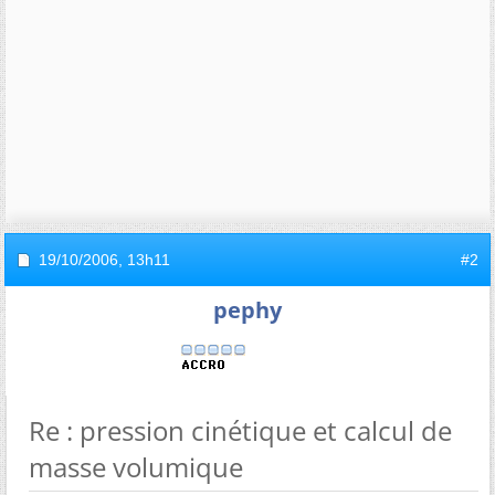
19/10/2006,
13h11
#2
pephy
Re : pression cinétique et calcul de
masse volumique