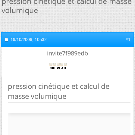
pression cinétique et calcul de masse
volumique
19/10/2006,
10h32
#1
invite7f989edb
pression cinétique et calcul de
masse volumique