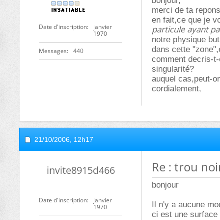
bonjour,
merci de ta repons
en fait,ce que je v
Date d'inscription
janvier
particule ayant pas
1970
notre physique but 
dans cette "zone",e
Messages
440
comment decris-t-o
singularité?
auquel cas,peut-on
cordialement,
21/10/2006,
12h17
Re : trou noi
invite8915d466
bonjour
Date d'inscription
janvier
Il n'y a aucune mod
1970
ci est une surface