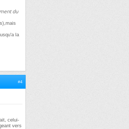
ement du
ns),mais
usqu'a la
#4
it, celui-
geant vers