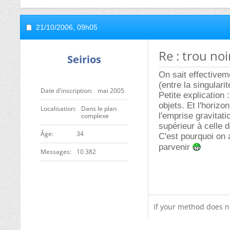
21/10/2006,
09h05
Re : trou noi
Seirios
On sait effectivem
(entre la singularit
Date d'inscription
mai 2005
Petite explication 
objets. Et l'horizo
Localisation
Dans le plan
l'emprise gravitati
complexe
supérieur à celle 
ge
34
C'est pourquoi on 
parvenir
Messages
10 382
If your method does n