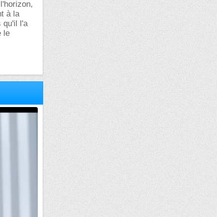
l'horizon,
t à la
u'il l'a
 le