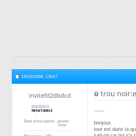
19/10/2006,
13h47
trou noir:en
invitefd2dbdcd
------
Date d'inscription
janvier
bonjour,
1970
tout est dans la qu
sait-on ce qui s'y 
Messages
440