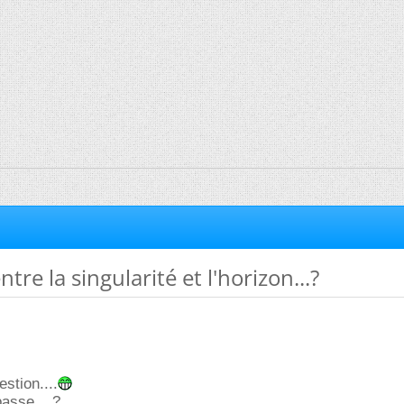
tre la singularité et l'horizon...?
estion....
passe....?