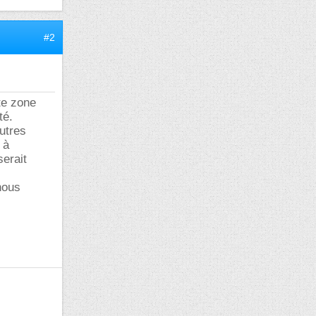
#2
te zone
té.
autres
 à
serait
nous