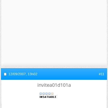
12/09/2007,
13h02
#11
invitea01d101a