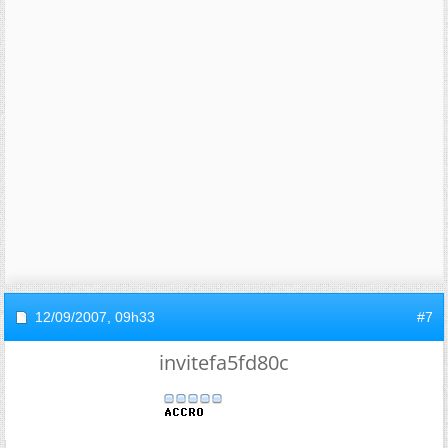
12/09/2007,
09h33
#7
invitefa5fd80c