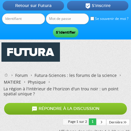
Retour sur Futura
S'inscrire

Se souvenir de moi ?
Forum
Futura-Sciences : les forums de la science
MATIERE
Physique
La région à l'intérieur de l'horizon d'un trou noir : un point
spatial unique ?

RÉPONDRE À LA DISCUSSION
Page 1 sur 2
1
Dernière