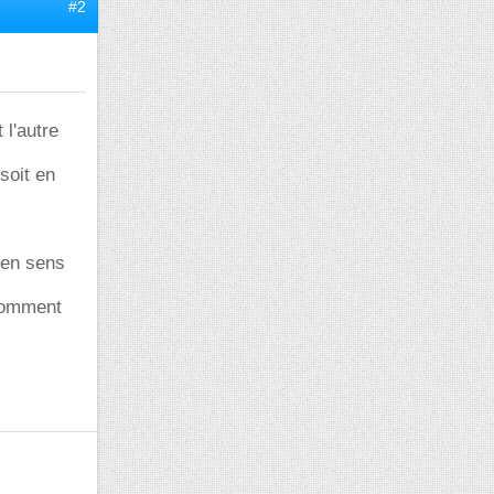
#2
 l'autre
soit en
 en sens
 comment