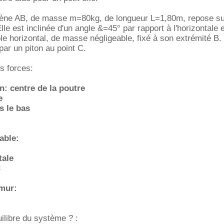
ène AB, de masse m=80kg, de longueur L=1,80m, repose su
Elle est inclinée d'un angle &=45° par rapport à l'horizontale e
le horizontal, de masse négligeable, fixé à son extrémité B.
par un piton au point C.
es forces:
on: centre de la poutre
e
s le bas
able:
tale
C
 mur:
uilibre du système ? :