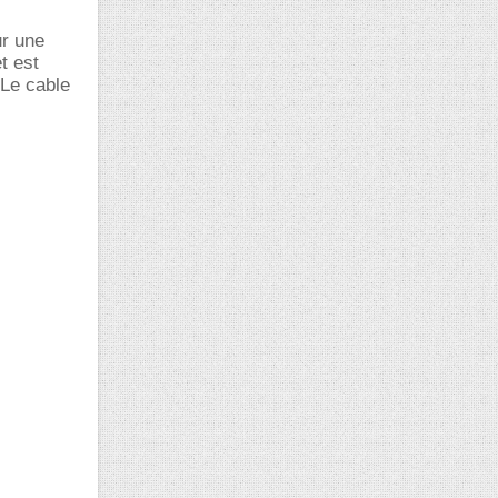
r une
t est
 Le cable