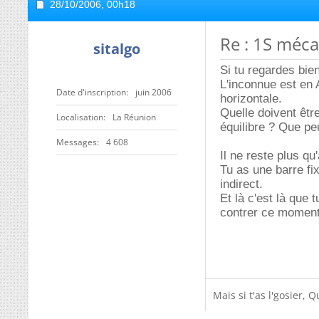
28/10/2006,
00h18
Re : 1S méc
sitalgo
Si tu regardes bie
L'inconnue est en A
Date d'inscription
juin 2006
horizontale.
Quelle doivent êtr
Localisation
La Réunion
équilibre ? Que pe
Messages
4 608
Il ne reste plus qu
Tu as une barre fi
indirect.
Et là c'est là que
contrer ce moment
Mais si t'as l'gosier,