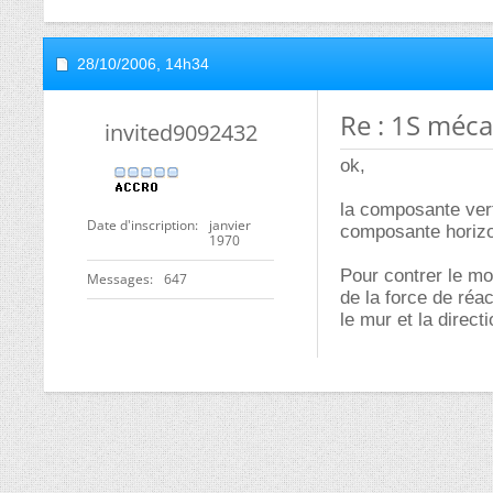
28/10/2006,
14h34
Re : 1S méc
invited9092432
ok,
la composante verti
Date d'inscription
janvier
composante horizont
1970
Pour contrer le mom
Messages
647
de la force de réac
le mur et la directi