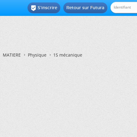
S'inscrire
Retour sur Futura

MATIERE
Physique
1S mécanique