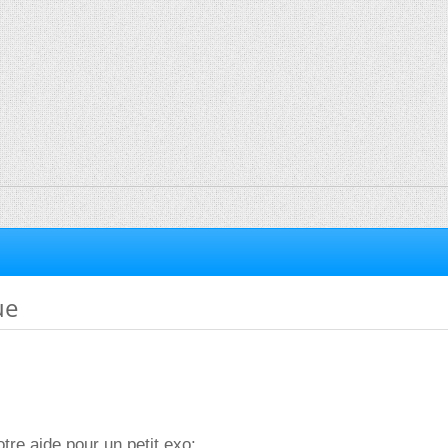
ue
otre aide pour un petit exo: