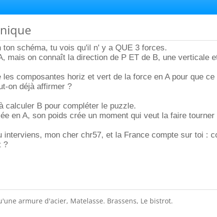
anique
n ton schéma, tu vois qu'il n' y a QUE 3 forces.
, mais on connaît la direction de P ET de B, une verticale et
e les composantes horiz et vert de la force en A pour que ce 
ut-on déjà affirmer ?
'à calculer B pour compléter le puzzle.
xée en A, son poids crée un moment qui veut la faire tourner
 tu interviens, mon cher chr57, et la France compte sur toi :
 ?
 Qu'une armure d'acier, Matelasse. Brassens, Le bistrot.