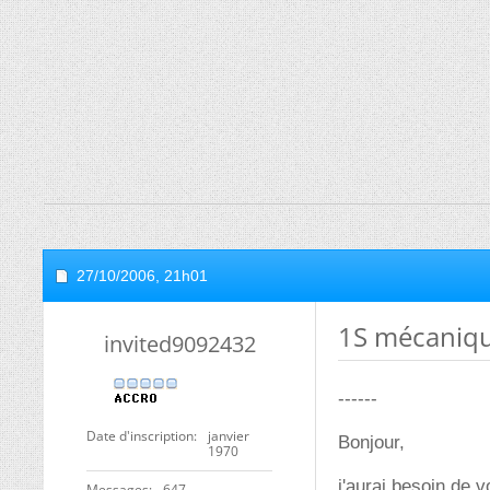
27/10/2006,
21h01
1S mécaniq
invited9092432
------
Date d'inscription
janvier
Bonjour,
1970
j'aurai besoin de v
Messages
647