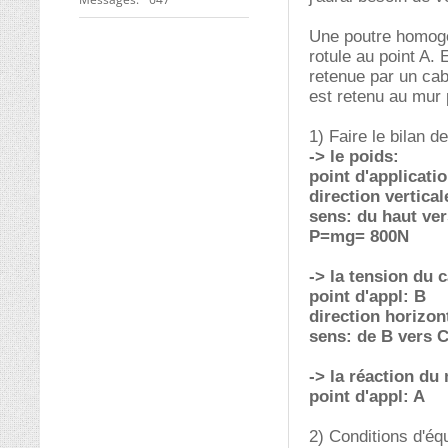
Une poutre homog
rotule au point A. 
retenue par un cab
est retenu au mur 
1) Faire le bilan d
-> le poids:
point d'applicati
direction vertical
sens: du haut ver
P=mg= 800N
-> la tension du c
point d'appl: B
direction horizon
sens: de B vers 
-> la réaction du
point d'appl: A
2) Conditions d'éq