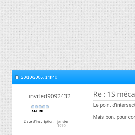
28/10/2006,
14h40
Re : 1S méc
invited9092432
Le point d'intersec
Mais bon, pour co
Date d'inscription
janvier
1970