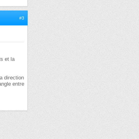
#3
s et la
a direction
'angle entre