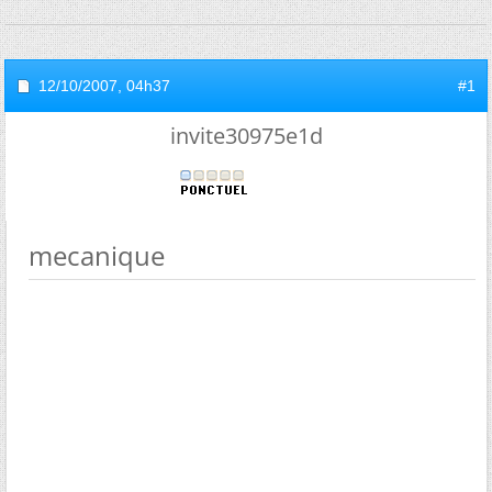
12/10/2007,
04h37
#1
invite30975e1d
mecanique