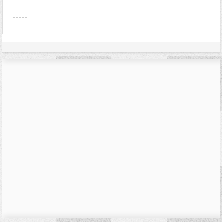
-----