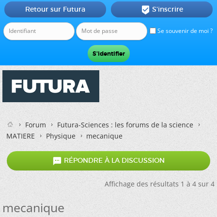
Retour sur Futura
S'inscrire

Se souvenir de moi ?
Forum
Futura-Sciences : les forums de la science
MATIERE
Physique
mecanique

RÉPONDRE À LA DISCUSSION
Affichage des résultats 1 à 4 sur 4
mecanique