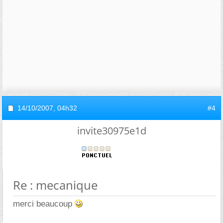
14/10/2007,
04h32
#4
invite30975e1d
Re : mecanique
merci beaucoup