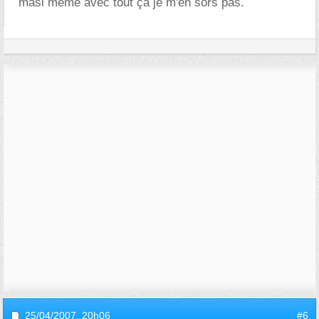
masi meme avec tout ça je m'en sors pas.
25/04/2007,
20h06
#6