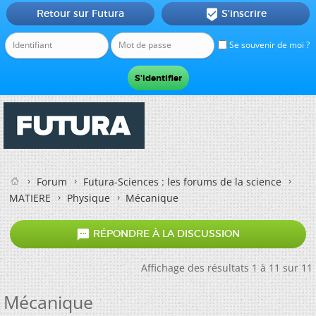
Retour sur Futura
S'inscrire

Se souvenir de moi ?
Forum
Futura-Sciences : les forums de la science
MATIERE
Physique
Mécanique

RÉPONDRE À LA DISCUSSION
Affichage des résultats 1 à 11 sur 11
Mécanique