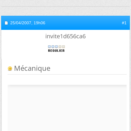
25/04/2007,
19h06
#1
invite1d656ca6
Mécanique