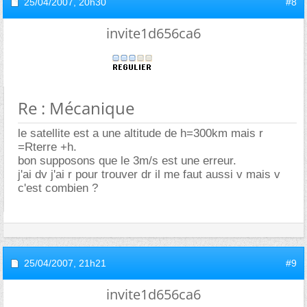
25/04/2007,
20h30
#8
invite1d656ca6
Re : Mécanique
le satellite est a une altitude de h=300km mais r
=Rterre +h.
bon supposons que le 3m/s est une erreur.
j'ai dv j'ai r pour trouver dr il me faut aussi v mais v
c'est combien ?
25/04/2007,
21h21
#9
invite1d656ca6