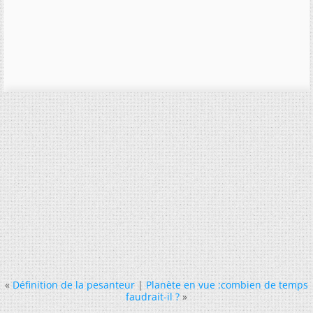
«
Définition de la pesanteur
|
Planète en vue :combien de temps
faudrait-il ?
»