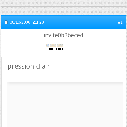
30/10/2006,
21h23
#1
invite0b8beced
pression d'air