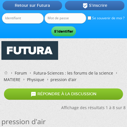
Retour sur Futura
S'inscrire

Se souvenir de moi ?
Forum
Futura-Sciences : les forums de la science
MATIERE
Physique
pression d'air

RÉPONDRE À LA DISCUSSION
Affichage des résultats 1 à 8 sur 8
pression d'air