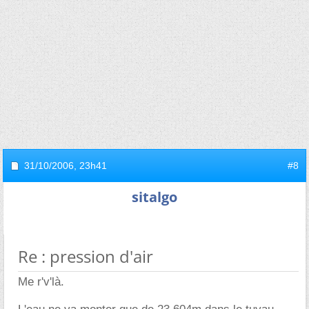
31/10/2006,
23h41
#8
sitalgo
Re : pression d'air
Me r'v'là.