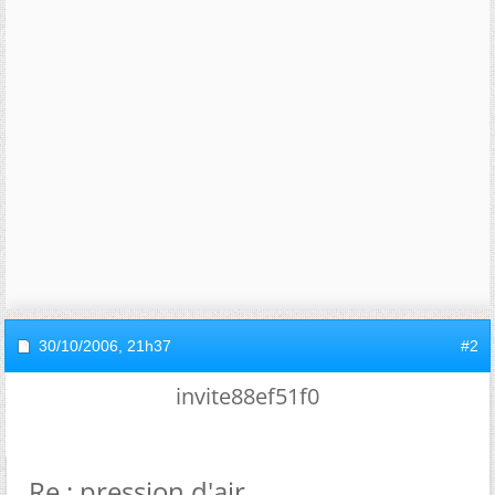
30/10/2006,
21h37
#2
invite88ef51f0
Re : pression d'air