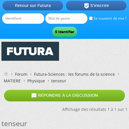
Retour sur Futura
S'inscrire

Se souvenir de moi ?
Forum
Futura-Sciences : les forums de la science
MATIERE
Physique
tenseur

RÉPONDRE À LA DISCUSSION
Affichage des résultats 1 à 1 sur 1
tenseur