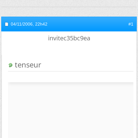
04/11/2006,
22h42
#1
invitec35bc9ea
tenseur