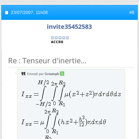
23/07/2007,
11h08
#8
invite35452583
Re : Tenseur d'inertie...
Envoyé par
Groumph