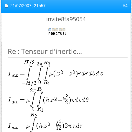
21/07/2007,
21h57
#4
invite8fa95054
Re : Tenseur d'inertie...