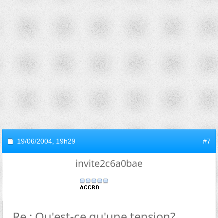
19/06/2004,
19h29
#7
invite2c6a0bae
Re : Qu'est-ce qu'une tension?