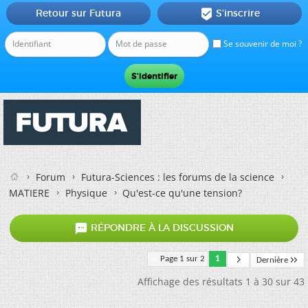
Retour sur Futura
S'inscrire

Se souvenir de moi ?
Forum
Futura-Sciences : les forums de la science
MATIERE
Physique
Qu'est-ce qu'une tension?

RÉPONDRE À LA DISCUSSION
Page 1 sur 2
1
Dernière
Affichage des résultats 1 à 30 sur 43