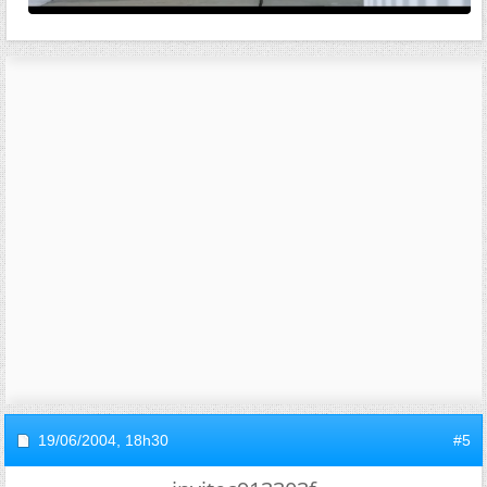
19/06/2004,
18h30
#5