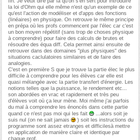
fin. Je veux dire par là qu'on s'en sert pour introduire
la loi d'Ohm qui elle même n'est qu'un exemple de ce
qu'est l'action de modéliser et d'apps des fonctions
(linéaires) en physique. On retrouve le même principe
en prépa où les profs commencent par l'élec car c'est
un bon moyen répétitif (sans trop de choses physique
à comprendre) pour faire des calculs de brutes et
résoudre des équa diff. Cela permet ainsi ensuite de
retrouver dans des domaines "plus physiques" des
situations caclulatoires similaires et de faire des
analogies.
C'est en première S que je trouve la partie élec le plus
difficile à comprendre pour les élèves car elle est
quasi mélangée avec la partie transfert d'énergie. Les
notions telles que la puissance, le rendement etc...
son abordées en vrac et rapidement et très peu
d'élèves voit où ça leur mène. Moi même j'ai parfois
du mal à comprendre les énoncés dans cette partie
quand ce n'est pas moi qui les fait
...alors soit je
suis nul (on ne sait jamais
) soit les instructions du
programme sont assez etranges et difficilesà mettre
en application de manière claire et identique par
chaque prof.