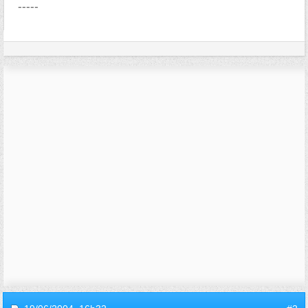
-----