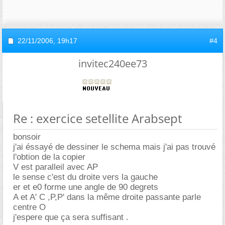
22/11/2006,
19h17
#4
invitec240ee73
Re : exercice setellite Arabsept
bonsoir
j'ai éssayé de dessiner le schema mais j'ai pas trouvé
l'obtion de la copier
V est paralleil avec AP
le sense c'est du droite vers la gauche
er et e0 forme une angle de 90 degrets
A et A' C ,P,P' dans la même droite passante parle
centre O
j'espere que ça sera suffisant .