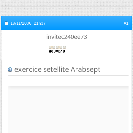
19/11/2006,
21h37
#1
invitec240ee73
exercice setellite Arabsept