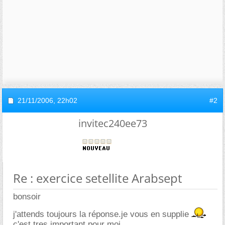
21/11/2006,
22h02
#2
invitec240ee73
Re : exercice setellite Arabsept
bonsoir
j'attends toujours la réponse.je vous en supplie
c'est tres important pour moi.