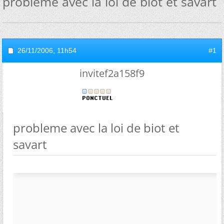
probleme avec la loi de biot et savart
26/11/2006,
11h54
#1
invitef2a158f9
probleme avec la loi de biot et
savart