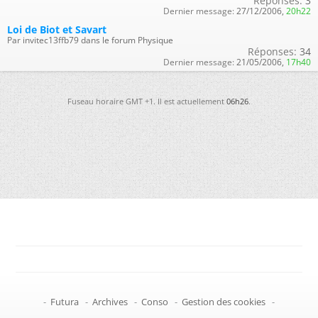
Réponses:
3
Dernier message:
27/12/2006,
20h22
Loi de Biot et Savart
Par invitec13ffb79 dans le forum Physique
Réponses:
34
Dernier message:
21/05/2006,
17h40
Fuseau horaire GMT +1. Il est actuellement
06h26
.
-
Futura
-
Archives
-
Conso
-
Gestion des cookies
-