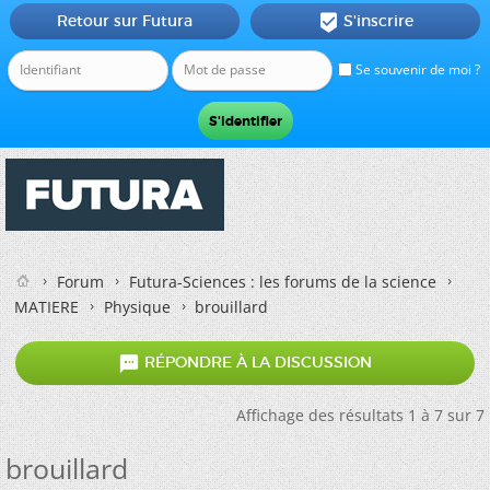
Retour sur Futura
S'inscrire

Se souvenir de moi ?
Forum
Futura-Sciences : les forums de la science
MATIERE
Physique
brouillard

RÉPONDRE À LA DISCUSSION
Affichage des résultats 1 à 7 sur 7
brouillard