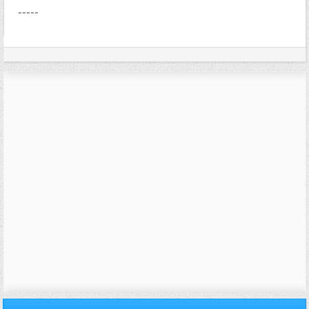
-----