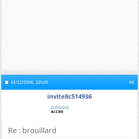
01/12/2006,
22h20
#6
invite8c514936
Re : brouillard