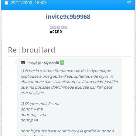
29/11/2006,
18h03
#2
invite9c9b9968
Re : brouillard
Envoyé par
Alysson68
1) écrire la relation fondamentale de la dynamique
appliquée à une goutte d'eau sphérique de rayon R
abandonnée dans l'air et soumise à son poids. Justifier
que ma poussée d'Archimède exercée par l'air peut
etre négligée.
1) D'apres moi, F= ma
donc P = ma
donc mg = ma
donc g =a
donc la goutte n'est soumis qu'a la gravité et donc A