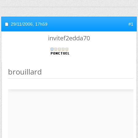
29/11/2006,
17h59
#1
invitef2edda70
brouillard