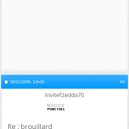
30/11/2006,
12h03
#3
invitef2edda70
Re : brouillard