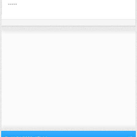
-----