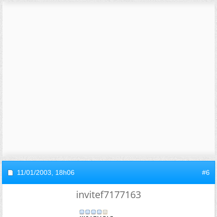
11/01/2003,
18h06
#6
invitef7177163