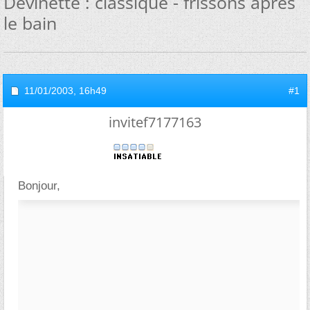
Devinette : classique - frissons apres
le bain
11/01/2003,
16h49
#1
invitef7177163
Bonjour,