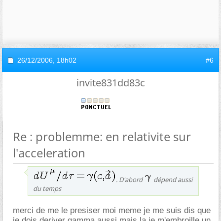
26/12/2006,
18h02
#6
invite831dd83c
Re : problemme: en relativite sur
l'acceleration
. D'abord
dépend aussi
du temps
merci de me le presiser moi meme je me suis dis que
je dois deriver gamma aussi mais la je m'embroille un