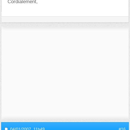
Cordialement,
04/01/2007,
11h49
#16