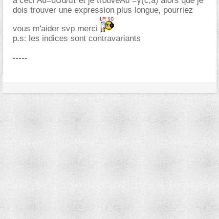
a ceci Au=dUu/dτ et je trouveAu =γ(c,a) alors que je
dois trouver une expression plus longue, pourriez
vous m'aider svp merci
p.s: les indices sont contravariants
-----