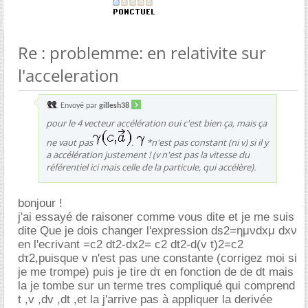
Re : problemme: en relativite sur
l'acceleration
Envoyé par
gillesh38
pour le 4 vecteur accélération oui c'est bien ça, mais ça
ne vaut pas
.
*n'est pas constant (ni v) si il y
a accélération justement ! (v n'est pas la vitesse du
référentiel ici mais celle de la particule, qui accélère).
bonjour !
j'ai essayé de raisoner comme vous dite et je me suis
dite Que je dois changer l'expression ds2=ημνdxμ dxν
en l'ecrivant =c2 dt2-dx2= c2 dt2-d(v t)2=c2
dτ2,puisque v n'est pas une constante (corrigez moi si
je me trompe) puis je tire dτ en fonction de de dt mais
la je tombe sur un terme tres compliqué qui comprend
t ,v ,dv ,dt ,et la j'arrive pas à appliquer la derivée