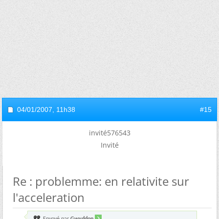
04/01/2007,
11h38
#15
invité576543
Invité
Re : problemme: en relativite sur
l'acceleration
Envoyé par
Gwyddon