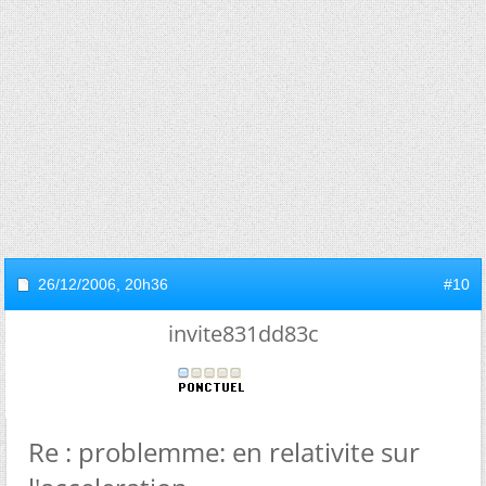
26/12/2006,
20h36
#10
invite831dd83c
Re : problemme: en relativite sur