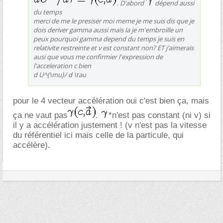
. D'abord
dépend aussi
du temps
merci de me le presiser moi meme je me suis dis que je
dois deriver gamma aussi mais la je m'embroille un
peux pourquoi gamma depend du temps je suis en
relativite restreinte et v est constant non? ET j'aimerais
ausi que vous me confirmier l'expression de
l'acceleration c bien
d U^{\mu}/ d \tau
pour le 4 vecteur accélération oui c'est bien ça, mais
ça ne vaut pas
.
*n'est pas constant (ni v) si
il y a accélération justement ! (v n'est pas la vitesse
du référentiel ici mais celle de la particule, qui
accélère).