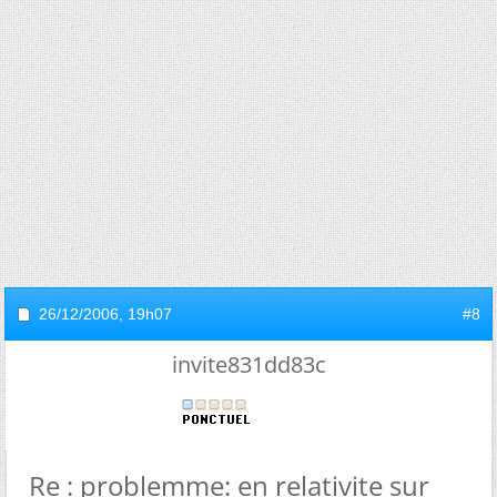
26/12/2006,
19h07
#8
invite831dd83c
Re : problemme: en relativite sur