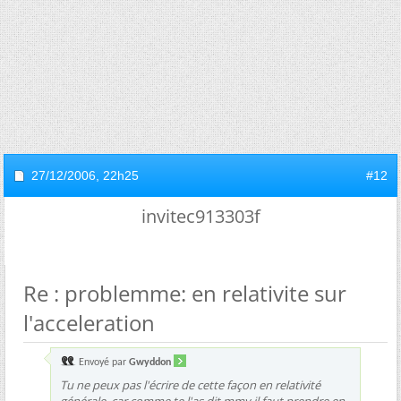
27/12/2006,
22h25
#12
invitec913303f
Re : problemme: en relativite sur
l'acceleration
Envoyé par
Gwyddon
Tu ne peux pas l'écrire de cette façon en relativité
générale, car comme te l'as dit mmy il faut prendre en