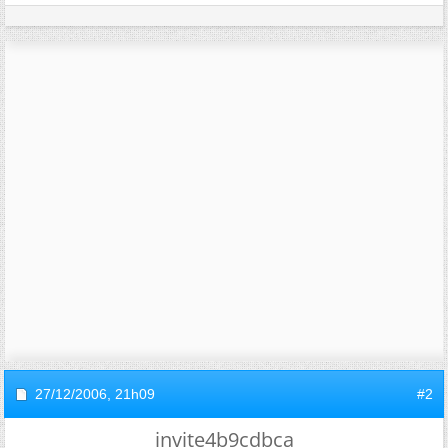
27/12/2006,
21h09
#2
invite4b9cdbca