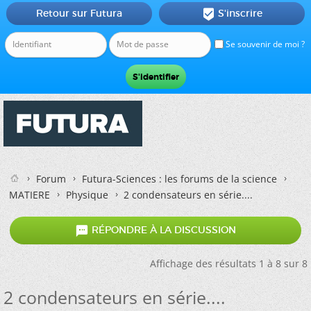
Retour sur Futura
S'inscrire

Se souvenir de moi ?
Forum
Futura-Sciences : les forums de la science
MATIERE
Physique
2 condensateurs en série....

RÉPONDRE À LA DISCUSSION
Affichage des résultats 1 à 8 sur 8
2 condensateurs en série....