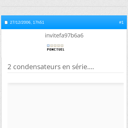
27/12/2006,
17h51
#1
invitefa97b6a6
2 condensateurs en série....