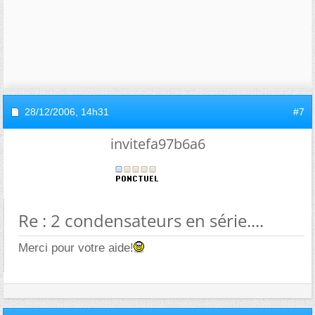
28/12/2006,
14h31
#7
invitefa97b6a6
Re : 2 condensateurs en série....
Merci pour votre aide!