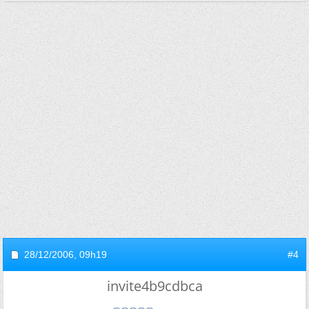
28/12/2006,
09h19
#4
invite4b9cdbca