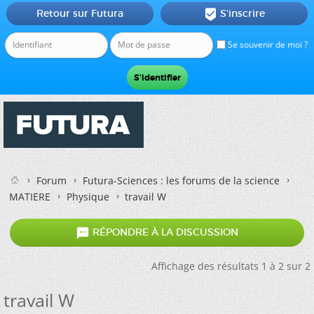
Retour sur Futura
S'inscrire

Se souvenir de moi ?
Forum
Futura-Sciences : les forums de la science
MATIERE
Physique
travail W

RÉPONDRE À LA DISCUSSION
Affichage des résultats 1 à 2 sur 2
travail W