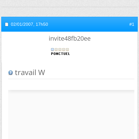
02/01/2007,
17h50
#1
invite48fb20ee
travail W