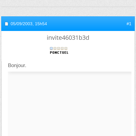
05/09/2003,
15h54
#1
invite46031b3d
Bonjour.