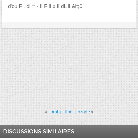
d'ou F . dl = - ll F ll x ll dL ll &lt;0
«
combustion
|
ozone
»
DISCUSSIONS SIMILAIRES