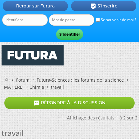
Retour sur Futura
S'inscrire

Se souvenir de moi ?
Forum
Futura-Sciences : les forums de la science
MATIERE
Chimie
travail

RÉPONDRE À LA DISCUSSION
Affichage des résultats 1 à 2 sur 2
travail