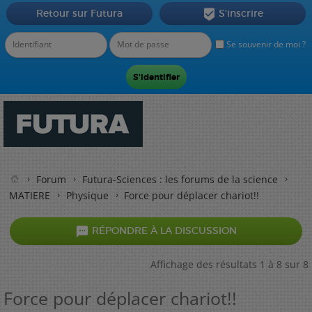
Retour sur Futura
S'inscrire

Se souvenir de moi ?
Forum
Futura-Sciences : les forums de la science
MATIERE
Physique
Force pour déplacer chariot!!

RÉPONDRE À LA DISCUSSION
Affichage des résultats 1 à 8 sur 8
Force pour déplacer chariot!!