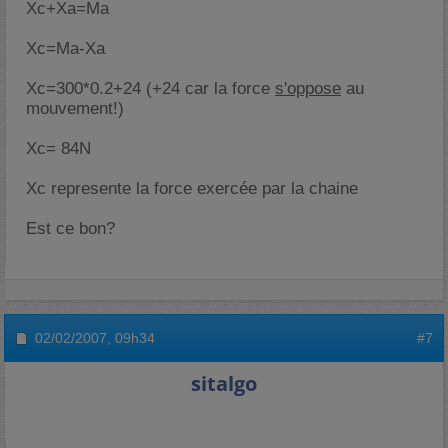
Xc+Xa=Ma
Xc=Ma-Xa
Xc=300*0.2+24 (+24 car la force
s'oppose
au
mouvement!)
Xc= 84N
Xc represente la force exercée par la chaine
Est ce bon?
02/02/2007,
09h34
#7
sitalgo