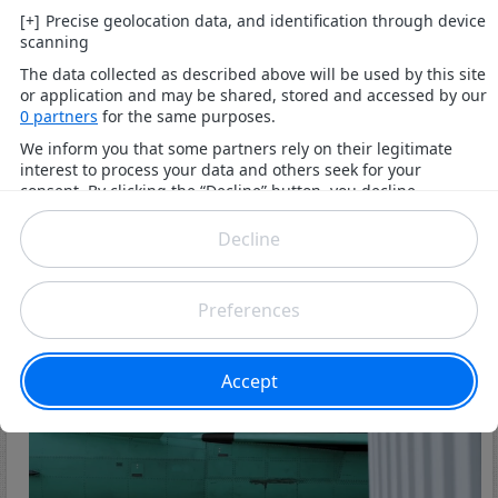
P.S : La force nécessaire pour faire rouler
un chariot
est de 84N pendant la phase d'accélération et de
23,55N pendant la phase à vitesse constante. Le
temps d'accélération est de 0,83s et le temps de
décélération (chariot libre) est de 2,12s (temps mis
pour parcourir les 177mm cités plus haut).
Aujourd'hui
A voir en vidéo sur Futura