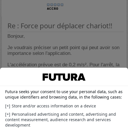
Re : Force pour déplacer chariot!!
Bonjour,
Je voudrais préciser un petit point qui peut avoir son
importance selon l'application.
L'accélération prévue est de 0,2 m/s². Pour l'arrêt, la
force de frottement donne une valeur d'accélération de
-0,07848 m/s². Tu ne pourras donc appliquer une
valeur (absolue) supérieure à celle-ci que si la chaîne
de traction est bouclée et tendue, sinon la chaîne se
détend et la distance d'arrêt est alors de 0,177m dans
les conditions fixées dans les messages précédents.
Si tu appliquais, par exemple, la même valeur
(0,2m/s²) qu'à l'accélération, le chariot s'arrêterait 94
mm plus loin que prévu.
Cordialement