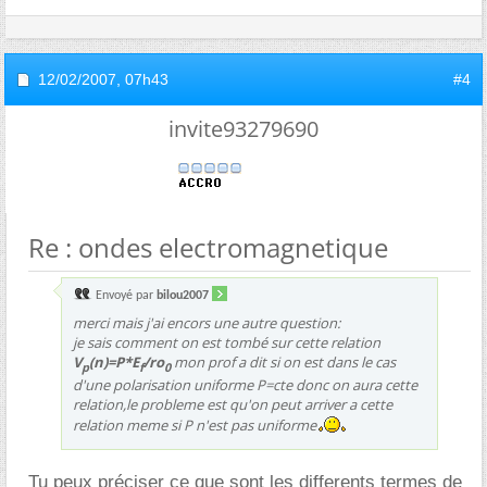
12/02/2007,
07h43
#4
invite93279690
Re : ondes electromagnetique
Envoyé par
bilou2007
merci mais j'ai encors une autre question:
je sais comment on est tombé sur cette relation
V
(n)=P*E
/ro
mon prof a dit si on est dans le cas
p
f
0
d'une polarisation uniforme P=cte donc on aura cette
relation,le probleme est qu'on peut arriver a cette
relation meme si P n'est pas uniforme
Tu peux préciser ce que sont les differents termes de