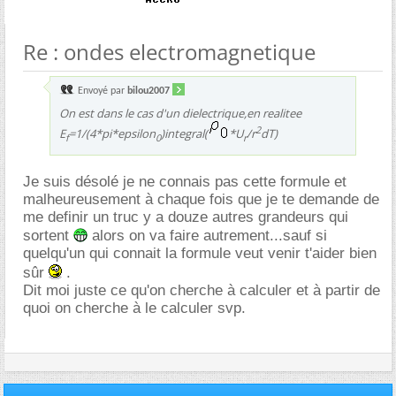
Re : ondes electromagnetique
Envoyé par
bilou2007
On est dans le cas d'un dielectrique,en realitee
2
E
=1/(4*pi*epsilon
)integral(
*U
/r
dT)
f
0
r
Je suis désolé je ne connais pas cette formule et
malheureusement à chaque fois que je te demande de
me definir un truc y a douze autres grandeurs qui
sortent
alors on va faire autrement...sauf si
quelqu'un qui connait la formule veut venir t'aider bien
sûr
.
Dit moi juste ce qu'on cherche à calculer et à partir de
quoi on cherche à le calculer svp.