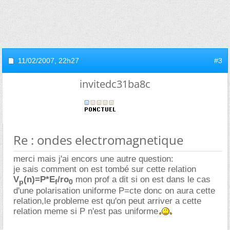
11/02/2007,
22h27
#3
invitedc31ba8c
Re : ondes electromagnetique
merci mais j'ai encors une autre question:
je sais comment on est tombé sur cette relation
V
(n)=P*E
/ro
mon prof a dit si on est dans le cas
p
f
0
d'une polarisation uniforme P=cte donc on aura cette
relation,le probleme est qu'on peut arriver a cette
relation meme si P n'est pas uniforme