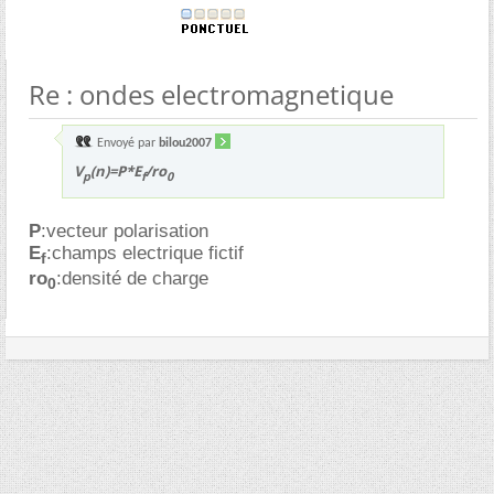
Re : ondes electromagnetique
Envoyé par
bilou2007
V
(n)=P*E
/ro
p
f
0
P
:vecteur polarisation
E
:champs electrique fictif
f
ro
:densité de charge
0