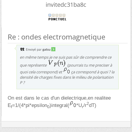
invitedc31ba8c
Re : ondes electromagnetique
Envoyé par
gatsu
en même temps je ne suis pas sûr de comprendre ce
que représente
(pourrais tu me preciser à
quoi cela correspond) et
ça correspond à quoi ? la
densité de charges fixes dans le milieu de polarisation
P ?
On est dans le cas d'un dielectrique,en realitee
2
E
=1/(4*pi*epsilon
)integral(
*U
/r
dT)
f
0
r