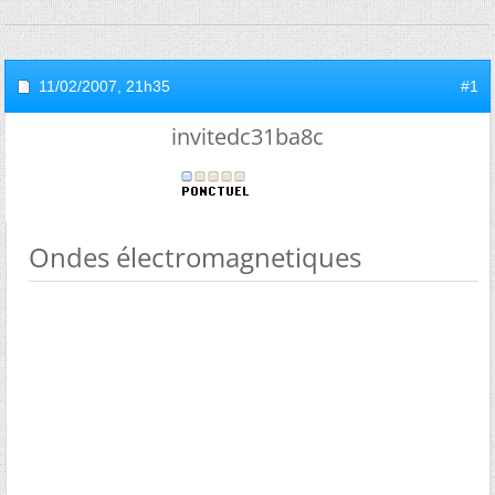
11/02/2007,
21h35
#1
invitedc31ba8c
Ondes électromagnetiques