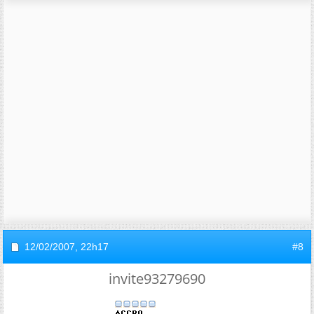
12/02/2007,
22h17
#8
invite93279690