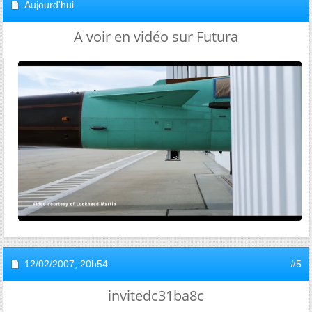
Aujourd'hui
A voir en vidéo sur Futura
12/02/2007,
20h54
#5
invitedc31ba8c