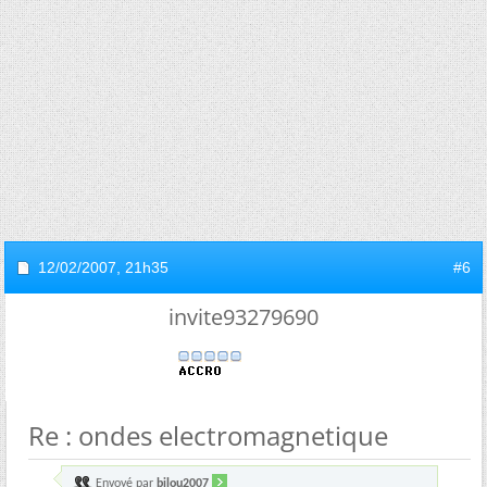
12/02/2007,
21h35
#6
invite93279690
Re : ondes electromagnetique
Envoyé par
bilou2007