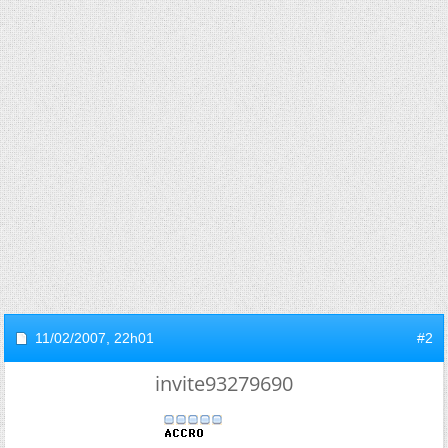
11/02/2007,
22h01
#2
invite93279690