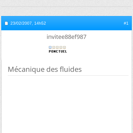
23/02/2007,
14h52
#1
invitee88ef987
Mécanique des fluides