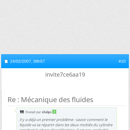
24/02/2007,
08h57
#10
invite7ce6aa19
Re : Mécanique des fluides
Envoyé par
sitalgo
Il y a déjà un premier problème : savoir comment le
liquide va se répartir dans les deux moitiés du cylindre
pendant la phase d'accélération. Il est peu probable