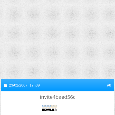
23/02/2007,
17h39
#8
invite4baed56c