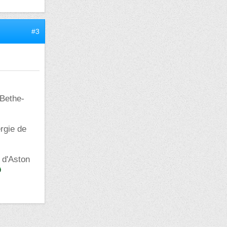
#3
 Bethe-
rgie de
 d'Aston