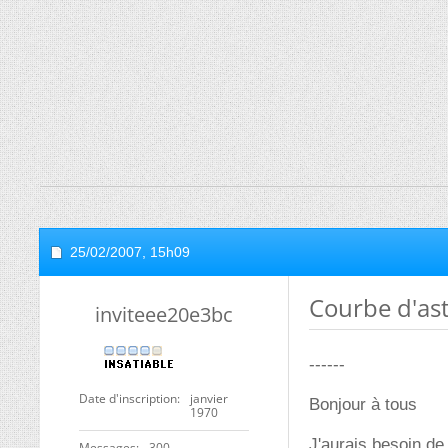
25/02/2007,
15h09
Courbe d'as
inviteee20e3bc
------
Date d'inscription
janvier
Bonjour à tous
1970
J'aurais besoin de
Messages
300