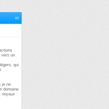
#2
actions
) vers un
égers, qui
t
 je ne
un domaine
es noyaux