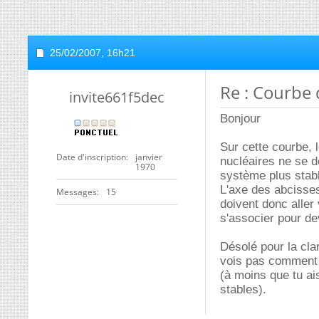
25/02/2007,
16h21
Re : Courbe 
invite661f5dec
Bonjour
Sur cette courbe, 
Date d'inscription
janvier
nucléaires ne se d
1970
système plus stab
L'axe des abcisse
Messages
15
doivent donc aller
s'associer pour de
Désolé pour la cla
vois pas comment 
(à moins que tu ai
stables).