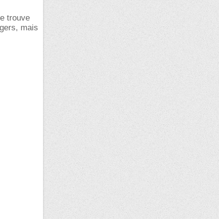
se trouve
égers, mais