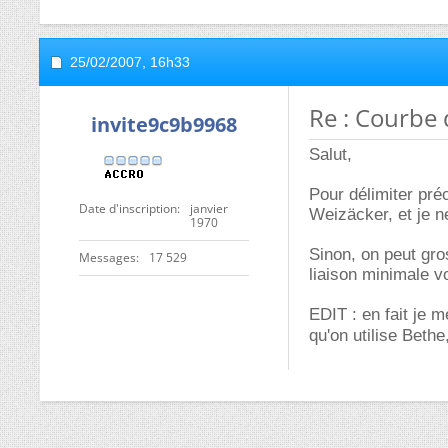
25/02/2007,
16h33
Re : Courbe 
invite9c9b9968
Salut,
Pour délimiter pré
Date d'inscription
janvier
Weizäcker, et je n
1970
Sinon, on peut gro
Messages
17 529
liaison minimale v
EDIT : en fait je 
qu'on utilise Bethe