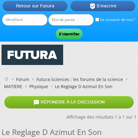
Retour sur Futura
S'inscrire

Se souvenir de moi ?
Forum
Futura-Sciences : les forums de la science
MATIERE
Physique
Le Reglage D Azimut En Son

RÉPONDRE À LA DISCUSSION
Affichage des résultats 1 à 1 sur 1
Le Reglage D Azimut En Son