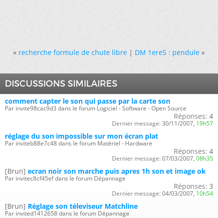
«
recherche formule de chute libre
|
DM 1ereS : pendule
»
DISCUSSIONS SIMILAIRES
comment capter le son qui passe par la carte son
Par invite98cac9d3 dans le forum Logiciel - Software - Open Source
Réponses:
4
Dernier message:
30/11/2007,
19h57
réglage du son impossible sur mon écran plat
Par inviteb88e7c48 dans le forum Matériel - Hardware
Réponses:
4
Dernier message:
07/03/2007,
08h35
[Brun]
ecran noir son marche puis apres 1h son et image ok
Par invitec8cf45ef dans le forum Dépannage
Réponses:
3
Dernier message:
04/03/2007,
10h54
[Brun]
Réglage son téleviseur Matchline
Par invited1412658 dans le forum Dépannage