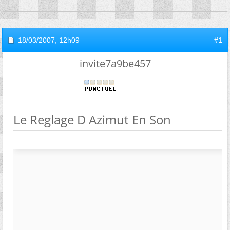
18/03/2007,
12h09
#1
invite7a9be457
Le Reglage D Azimut En Son