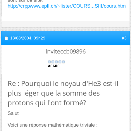
sont sur ce site:
http://crppwww.epfl.ch/~lister/COURS...SIII/cours.htm
13/08/2004,
09h29
#3
inviteccb09896
Re : Pourquoi le noyau d'He3 est-il
plus léger que la somme des
protons qui l'ont formé?
Salut
Voici une réponse mathématique triviale :