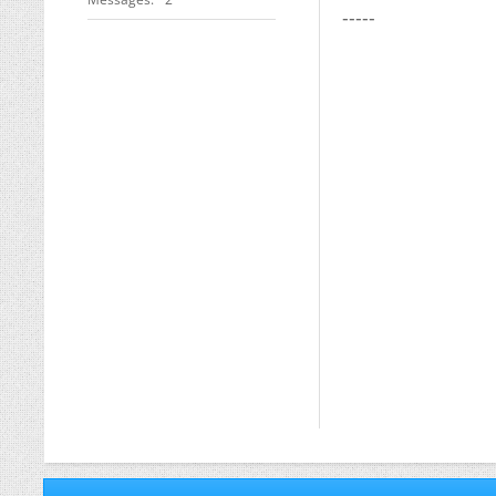
-----