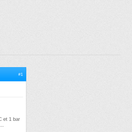
#1
C et 1 bar
..