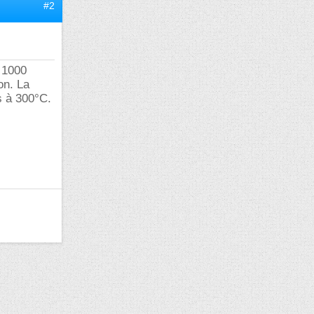
#2
 1000
on. La
s à 300°C.