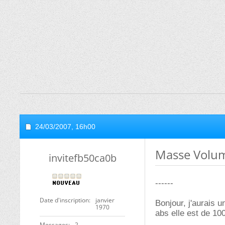
24/03/2007,
16h00
Masse Volu
invitefb50ca0b
------
Date d'inscription
janvier
Bonjour, j'aurais 
1970
abs elle est de 10
Messages
2