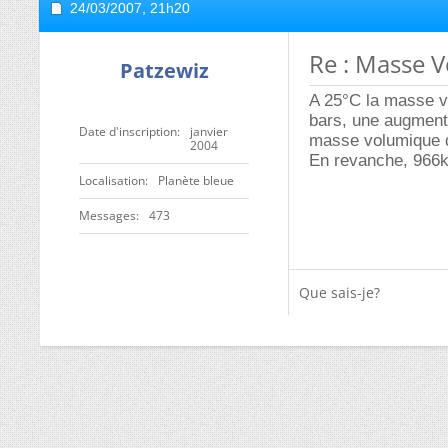
24/03/2007,
21h20
Re : Masse 
Patzewiz
A 25°C la masse v
bars, une augmenta
Date d'inscription
janvier
masse volumique d
2004
En revanche, 966kg
Localisation
Planète bleue
Messages
473
Que sais-je?