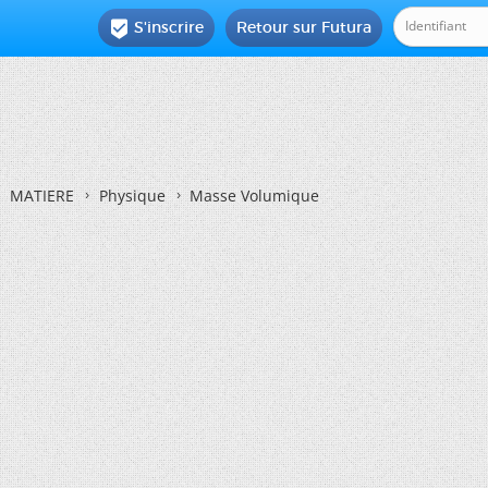
S'inscrire
Retour sur Futura

MATIERE
Physique
Masse Volumique