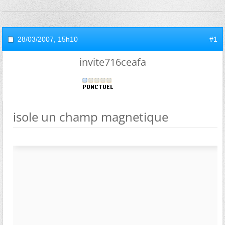
28/03/2007,
15h10
#1
invite716ceafa
isole un champ magnetique