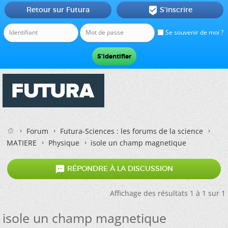
Retour sur Futura
S'inscrire

Se souvenir de moi ?
Forum
Futura-Sciences : les forums de la science
MATIERE
Physique
isole un champ magnetique

RÉPONDRE À LA DISCUSSION
Affichage des résultats 1 à 1 sur 1
isole un champ magnetique