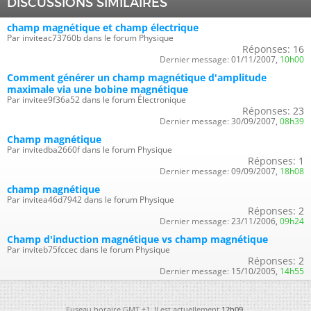
DISCUSSIONS SIMILAIRES
champ magnétique et champ électrique
Par inviteac73760b dans le forum Physique
Réponses:
16
Dernier message:
01/11/2007,
10h00
Comment générer un champ magnétique d'amplitude
maximale via une bobine magnétique
Par invitee9f36a52 dans le forum Électronique
Réponses:
23
Dernier message:
30/09/2007,
08h39
Champ magnétique
Par invitedba2660f dans le forum Physique
Réponses:
1
Dernier message:
09/09/2007,
18h08
champ magnétique
Par invitea46d7942 dans le forum Physique
Réponses:
2
Dernier message:
23/11/2006,
09h24
Champ d'induction magnétique vs champ magnétique
Par inviteb75fccec dans le forum Physique
Réponses:
2
Dernier message:
15/10/2005,
14h55
Fuseau horaire GMT +1. Il est actuellement
12h09
.