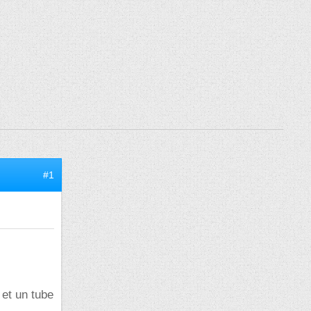
#1
 et un tube