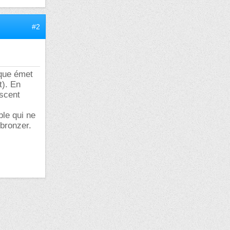
#2
ique émet
t). En
escent
ble qui ne
 bronzer.