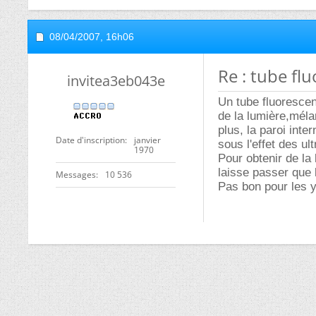
08/04/2007,
16h06
Re : tube fl
invitea3eb043e
Un tube fluorescen
de la lumière,mélan
plus, la paroi int
Date d'inscription
janvier
sous l'effet des ul
1970
Pour obtenir de la
laisse passer que 
Messages
10 536
Pas bon pour les 