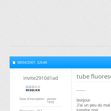
08/04/2007,
12h48
tube fluores
invite2910d1ad
------
Date d'inscription
janvier
bonjour
1970
J'ai un peu du mal
lumière noir.
Messages
217