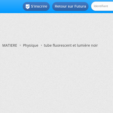
S'inscrire
Retour sur Futura

MATIERE
Physique
tube fluorescent et lumière noir