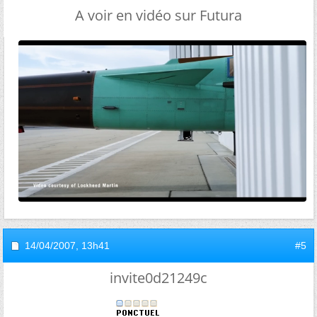
A voir en vidéo sur Futura
14/04/2007,
13h41
#5
invite0d21249c