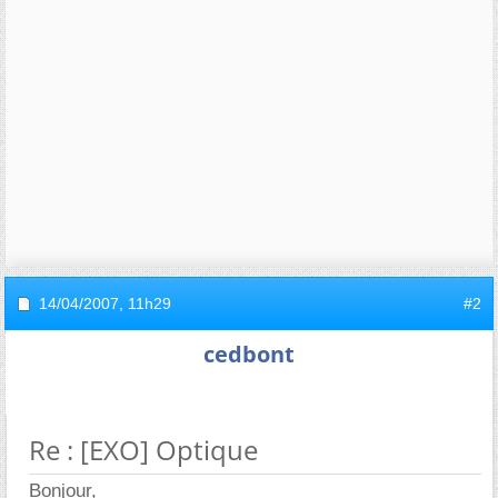
14/04/2007,
11h29
#2
cedbont
Re : [EXO] Optique
Bonjour,