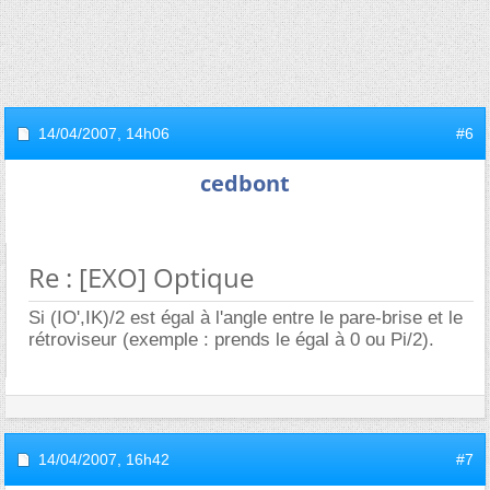
14/04/2007,
14h06
#6
cedbont
Re : [EXO] Optique
Si (IO',IK)/2 est égal à l'angle entre le pare-brise et le
rétroviseur (exemple : prends le égal à 0 ou Pi/2).
14/04/2007,
16h42
#7