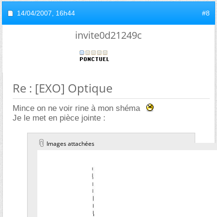
14/04/2007,
16h44
#8
invite0d21249c
Re : [EXO] Optique
Mince on ne voir rine à mon shéma
Je le met en pièce jointe :
Images attachées