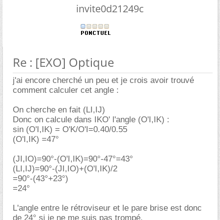
invite0d21249c
Re : [EXO] Optique
j'ai encore cherché un peu et je crois avoir trouvé
comment calculer cet angle :
On cherche en fait (LI,IJ)
Donc on calcule dans IKO' l'angle (O'I,IK) :
sin (O'I,IK) = O'K/O'I=0.40/0.55
(O'I,IK) =47°
(JI,IO)=90°-(O'I,IK)=90°-47°=43°
(LI,IJ)=90°-(JI,IO)+(O'I,IK)/2
=90°-(43°+23°)
=24°
L'angle entre le rétroviseur et le pare brise est donc
de 24° si je ne me suis pas trompé.