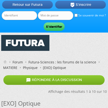
Retour sur Futura
S'inscrire

Se souvenir de moi ?
Forum
Futura-Sciences : les forums de la science
MATIERE
Physique
[EXO] Optique

RÉPONDRE À LA DISCUSSION
Affichage des résultats 1 à 10 sur 10
[EXO] Optique