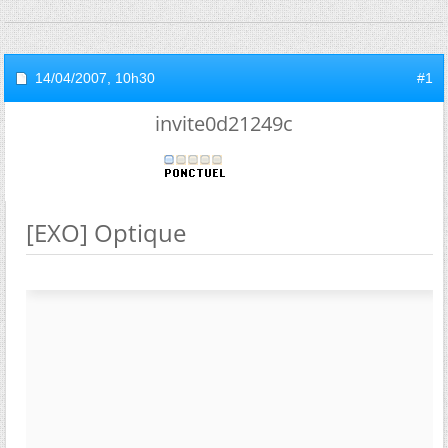
14/04/2007,
10h30
#1
invite0d21249c
[EXO] Optique