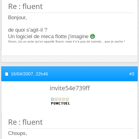
Re : fluent
Bonjour,
de quoi s'agit-il ?
Un logiciel de meca flotte j'imagine
Sinon, j'ai un pote qu'on appelle fluent, mais il n'a pas de tutorial... que je sache !
16/04/2007,
22h46
#3
invite54e739ff
Re : fluent
Choups,