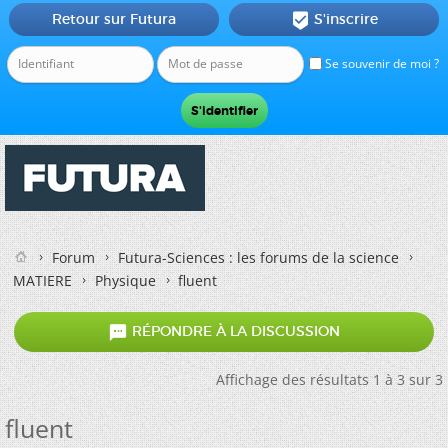
Retour sur Futura
S'inscrire

Se souvenir de moi ?
Forum
Futura-Sciences : les forums de la science
MATIERE
Physique
fluent

RÉPONDRE À LA DISCUSSION
Affichage des résultats 1 à 3 sur 3
fluent