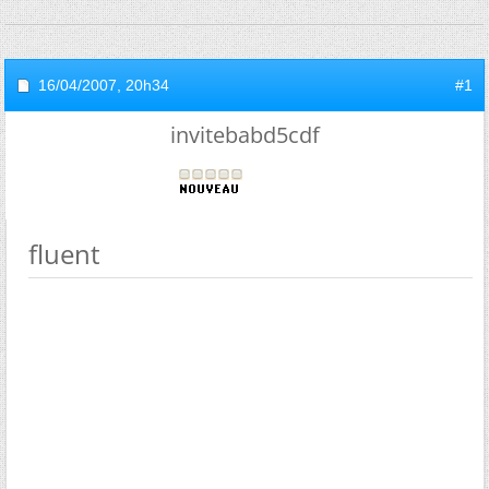
16/04/2007,
20h34
#1
invitebabd5cdf
fluent