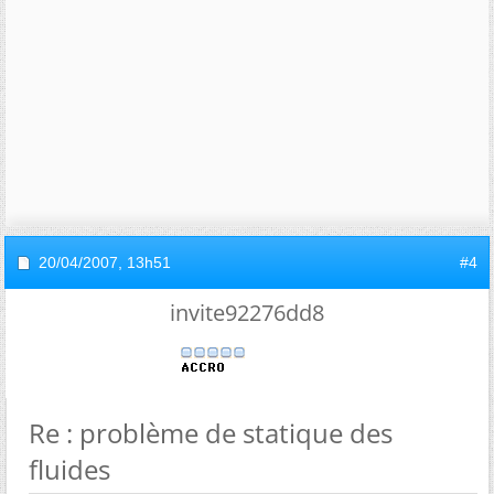
20/04/2007,
13h51
#4
invite92276dd8
Re : problème de statique des
fluides