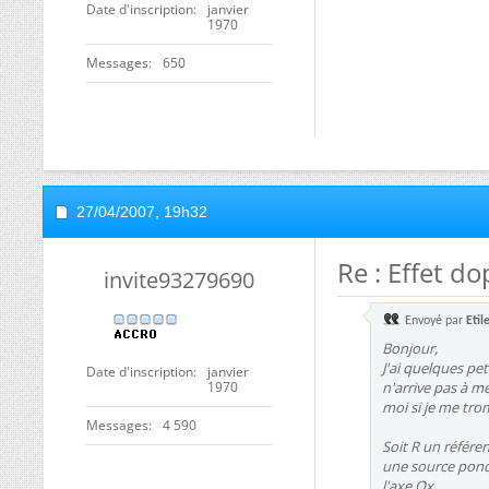
Date d'inscription
janvier
1970
Messages
650
27/04/2007,
19h32
Re : Effet do
invite93279690
Envoyé par
Etil
Bonjour,
J'ai quelques pet
Date d'inscription
janvier
1970
n'arrive pas à m
moi si je me tro
Messages
4 590
Soit R un référe
une source ponct
l'axe Ox.