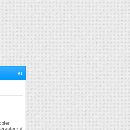
#1
ppler
servateur à