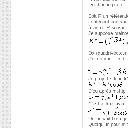
leur bonne place. 
Soit R un référent
contenant une sour
à vis de R suivant
Je suppose mainte
e
Ox (quadrivecteu
J'écris donc les t
Je projette donc k
D'où après multipli
C'est à dire, avec
Or, on voit bien q
Quelqu'un pour m'a