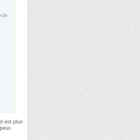
e Ox
el est plus
 peux