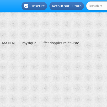
S'inscrire
Retour sur Futura

MATIERE
Physique
Effet doppler relativiste