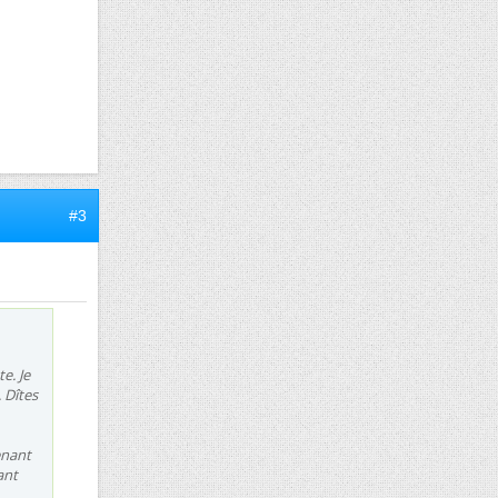
#3
e. Je
 Dîtes
enant
ant