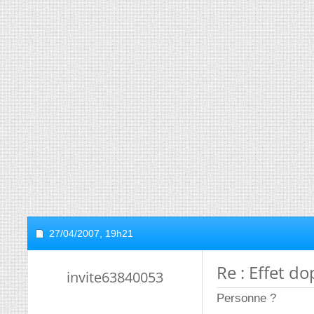
27/04/2007,
19h21
Re : Effet do
invite63840053
Personne ?