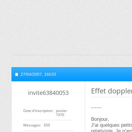
27/04/2007,
16h33
Effet doppler
invite63840053
------
Date d'inscription
janvier
1970
Bonjour,
J'ai quelques peti
Messages
650
relativiste. Je n'a