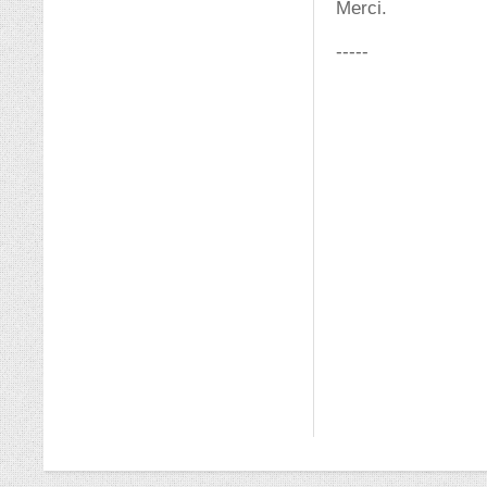
Merci.
-----