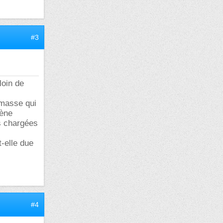
#3
loin de
 masse qui
mène
es chargées
t-elle due
#4