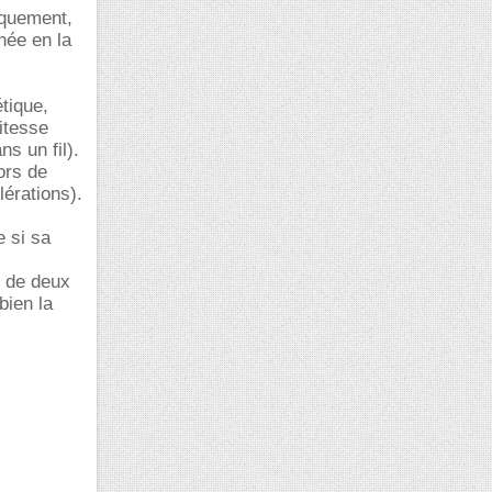
iquement,
née en la
tique,
itesse
s un fil).
lors de
érations).
e si sa
e de deux
bien la