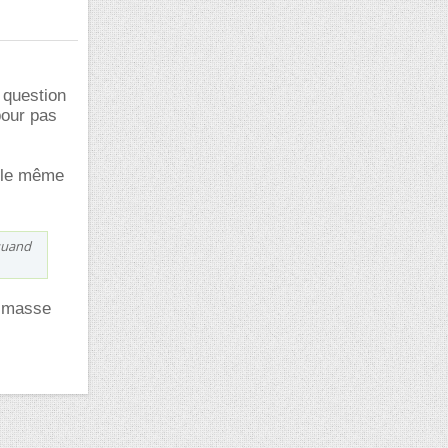
 question
pour pas
t le même
 quand
a masse