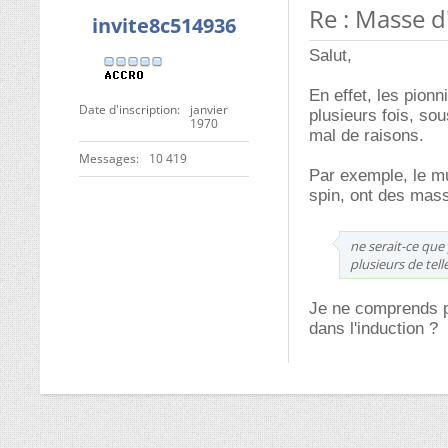
Re : Masse d
invite8c514936
Salut,
En effet, les pion
Date d'inscription
janvier
plusieurs fois, so
1970
mal de raisons.
Messages
10 419
Par exemple, le mu
spin, ont des mass
ne serait-ce que
plusieurs de tell
Je ne comprends pa
dans l'induction ?