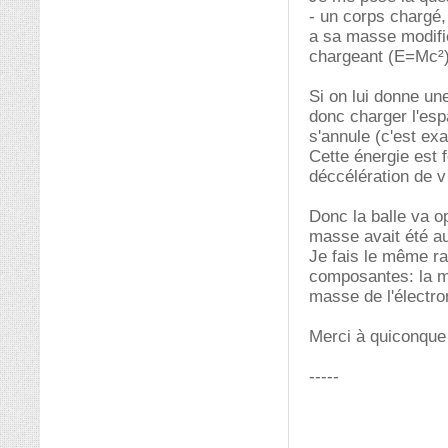
- un corps chargé,
a sa masse modifié
chargeant (E=Mc²),
Si on lui donne un
donc charger l'esp
s'annule (c'est ex
Cette énergie est f
déccélération de v
Donc la balle va o
masse avait été a
Je fais le même r
composantes: la m
masse de l'électro
Merci à quiconque
-----