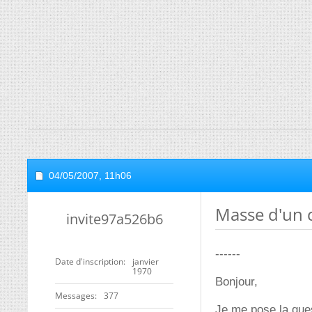
04/05/2007,
11h06
Masse d'un c
invite97a526b6
------
Date d'inscription
janvier
1970
Bonjour,
Messages
377
Je me pose la ques