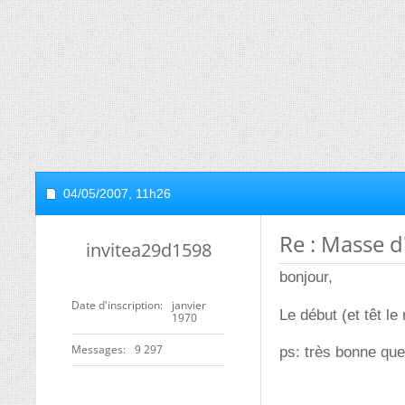
04/05/2007,
11h26
Re : Masse d
invitea29d1598
bonjour,
Date d'inscription
janvier
Le début (et têt le
1970
Messages
9 297
ps: très bonne qu