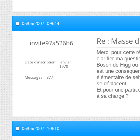
05/05/2007,
09h44
Re : Masse d
invite97a526b6
Merci pour cette r
clarifier ma questio
Date d'inscription
janvier
Boson de Higg ou p
1970
est une conséquen
élémentaire de sel
Messages
377
se déplacent...
Et pour une partic
à sa charge ?
05/05/2007,
10h10