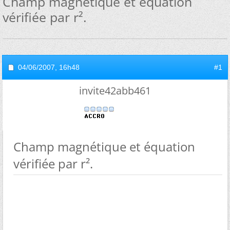
Champ magnétique et équation
vérifiée par r².
04/06/2007,
16h48
#1
invite42abb461
Champ magnétique et équation
vérifiée par r².