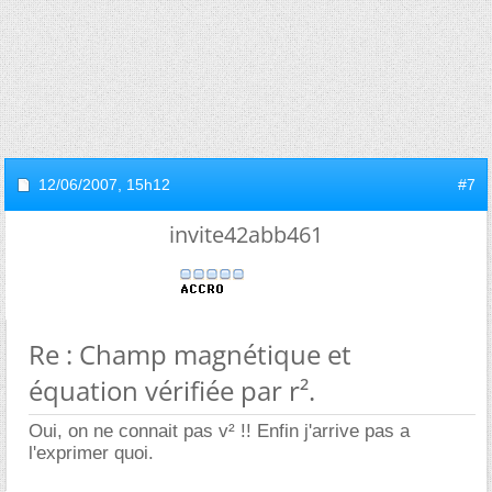
12/06/2007,
15h12
#7
invite42abb461
Re : Champ magnétique et
équation vérifiée par r².
Oui, on ne connait pas v² !! Enfin j'arrive pas a
l'exprimer quoi.