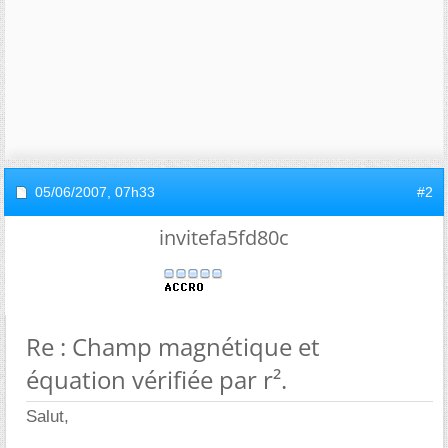
05/06/2007,
07h33
#2
invitefa5fd80c
Re : Champ magnétique et
équation vérifiée par r².
Salut,