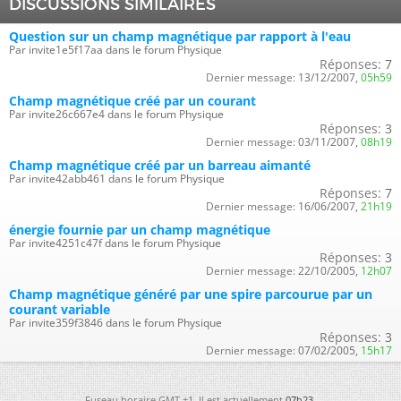
DISCUSSIONS SIMILAIRES
Question sur un champ magnétique par rapport à l'eau
Par invite1e5f17aa dans le forum Physique
Réponses:
7
Dernier message:
13/12/2007,
05h59
Champ magnétique créé par un courant
Par invite26c667e4 dans le forum Physique
Réponses:
3
Dernier message:
03/11/2007,
08h19
Champ magnétique créé par un barreau aimanté
Par invite42abb461 dans le forum Physique
Réponses:
7
Dernier message:
16/06/2007,
21h19
énergie fournie par un champ magnétique
Par invite4251c47f dans le forum Physique
Réponses:
3
Dernier message:
22/10/2005,
12h07
Champ magnétique généré par une spire parcourue par un
courant variable
Par invite359f3846 dans le forum Physique
Réponses:
3
Dernier message:
07/02/2005,
15h17
Fuseau horaire GMT +1. Il est actuellement
07h23
.