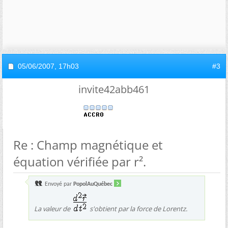
05/06/2007,
17h03
#3
invite42abb461
Re : Champ magnétique et
équation vérifiée par r².
Envoyé par
PopolAuQuébec
La valeur de
s'obtient par la force de Lorentz.