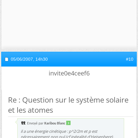
05/06/2007,
14h30
#10
invite0e4ceef6
Re : Question sur le système solaire
et les atomes
Envoyé par
Karibou Blanc
il a une énergie cinétique : p^2/2m et p est
nécessairement non nul (cf inégalité d'Heisenberg).