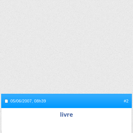
05/06/2007,
08h39
#2
livre