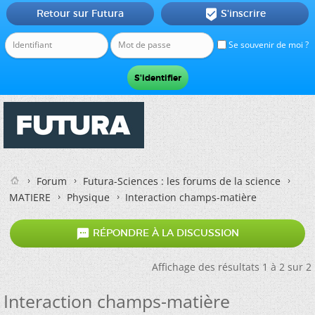
Retour sur Futura
S'inscrire

Se souvenir de moi ?
Forum
Futura-Sciences : les forums de la science
MATIERE
Physique
Interaction champs-matière

RÉPONDRE À LA DISCUSSION
Affichage des résultats 1 à 2 sur 2
Interaction champs-matière