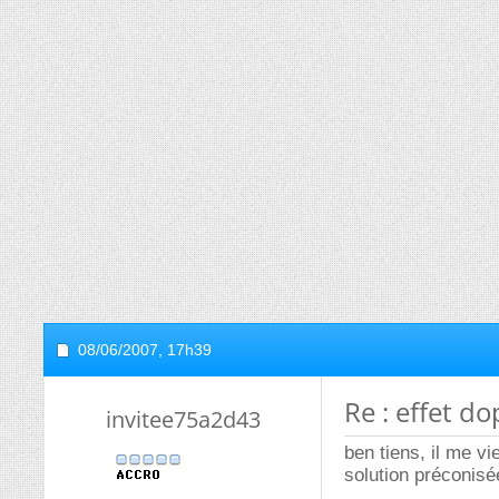
08/06/2007,
17h39
Re : effet do
invitee75a2d43
ben tiens, il me v
solution préconisée