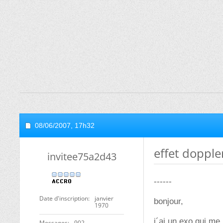
08/06/2007,
17h32
effet dopple
invitee75a2d43
------
Date d'inscription
janvier
bonjour,
1970
j´ai un exo qui me
Messages
902