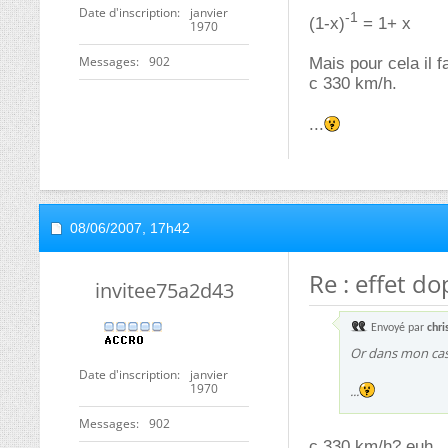
Date d'inscription
janvier
-1
(1-x)
= 1+ x
1970
Messages
902
Mais pour cela il 
c 330 km/h.
...
08/06/2007,
17h42
Re : effet do
invitee75a2d43
Envoyé par
chri
Or dans mon cas,
Date d'inscription
janvier
1970
...
Messages
902
c 330 km/h? euh...