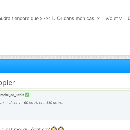
faudrait encore que x << 1. Or dans mon cas, x = v/c et v = 
ppler
stophe_de_Berlin
 x = v/c et v = 60 km/h et c 330 km/h.
 c´est moi qui écrit ça?