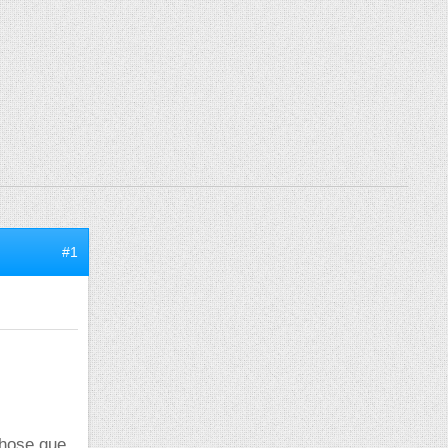
#1
chose que