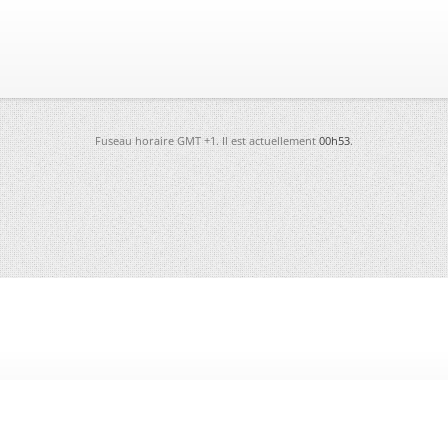
Fuseau horaire GMT +1. Il est actuellement
00h53
.
-
Futura
-
Archives
-
Conso
-