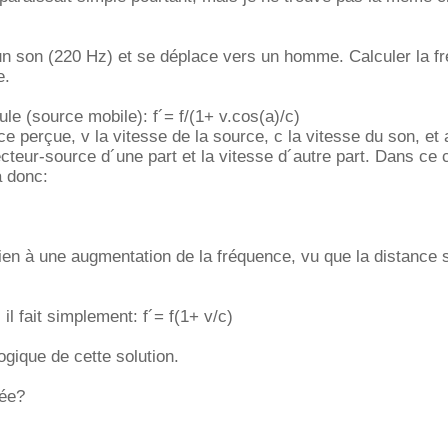
un son (220 Hz) et se déplace vers un homme. Calculer la f
e.
ule (source mobile): f´= f/(1+ v.cos(a)/c)
ce perçue, v la vitesse de la source, c la vitesse du son, et 
ecteur-source d´une part et la vitesse d´autre part. Dans ce 
a donc:
en à une augmentation de la fréquence, vu que la distance 
 il fait simplement: f´= f(1+ v/c)
ogique de cette solution.
dée?