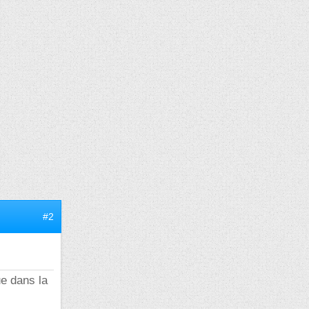
#2
ue dans la