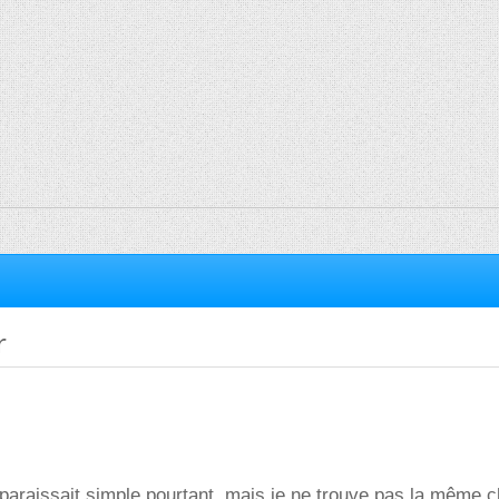
r
 paraissait simple pourtant, mais je ne trouve pas la même 