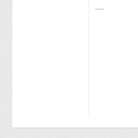
-----