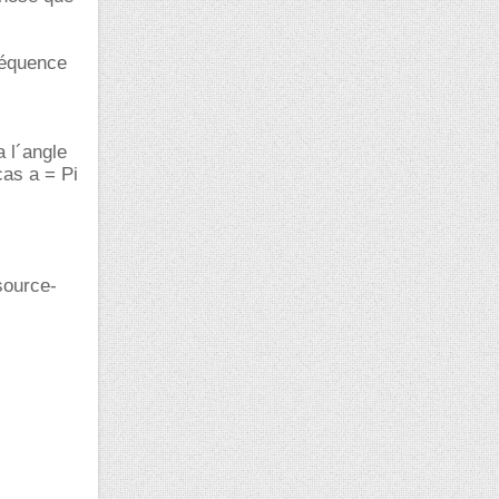
réquence
a l´angle
cas a = Pi
source-