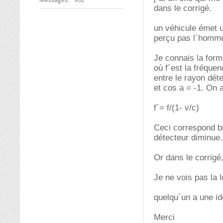
dans le corrigé.
un véhicule émet 
perçu pas l´homm
Je connais la form
où f´est la fréquen
entre le rayon dét
et cos a = -1. On 
f´= f/(1- v/c)
Ceci correspond bi
détecteur diminue.
Or dans le corrigé,
Je ne vois pas la l
quelqu´un a une i
Merci