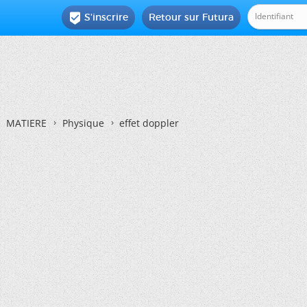
S'inscrire
Retour sur Futura

MATIERE
Physique
effet doppler