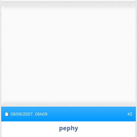
08/06/2007,
06h09
#2
pephy