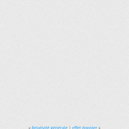
«
Relativité générale
|
effet doppler
»