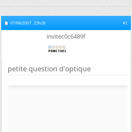
07/06/2007,
23h26
#1
invitec0c6489f
petite question d'optique