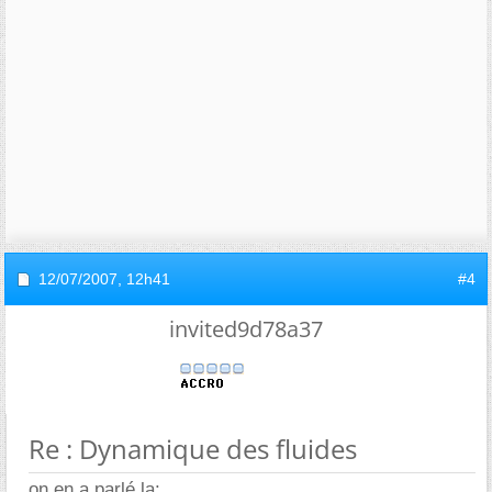
12/07/2007,
12h41
#4
invited9d78a37
Re : Dynamique des fluides
on en a parlé la: