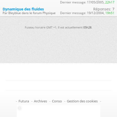
Dernier message:
17/05/2005,
22h17
Dynamique des fluides
Réponses:
7
Par Bleyblue dans le forum Physique
Dernier message:
19/12/2004,
19h51
Fuseau horaire GMT +1. Il est actuellement
05h28
.
-
Futura
-
Archives
-
Conso
-
Gestion des cookies
-
Politique de confidentialité
-
Haut de page