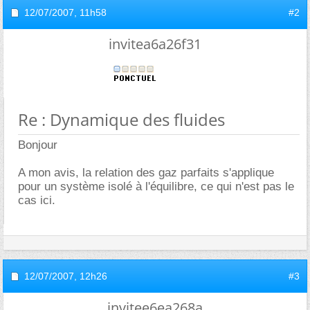
12/07/2007,
11h58
#2
invitea6a26f31
Re : Dynamique des fluides
Bonjour
A mon avis, la relation des gaz parfaits s'applique
pour un système isolé à l'équilibre, ce qui n'est pas le
cas ici.
12/07/2007,
12h26
#3
invitee6ea268a