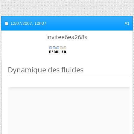
12/07/2007,
10h07
#1
invitee6ea268a
Dynamique des fluides