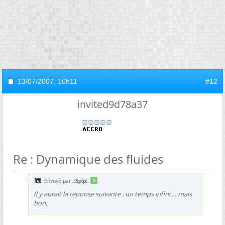
13/07/2007,
10h11
#12
invited9d78a37
Re : Dynamique des fluides
Envoyé par
.:Spip:.
Il y aurait la reponse suivante : un temps infini ... mais
bon,