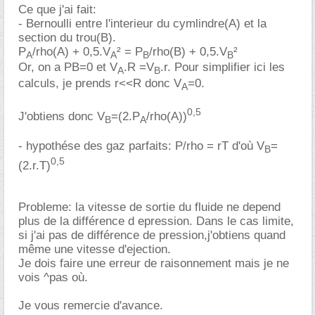
Ce que j'ai fait:
- Bernoulli entre l'interieur du cymlindre(A) et la
section du trou(B).
P
/rho(A) + 0,5.V
² = P
/rho(B) + 0,5.V
²
A
A
B
B
Or, on a PB=0 et V
.R =V
.r. Pour simplifier ici les
A
B
calculs, je prends r<<R donc V
=0.
A
0,5
J'obtiens donc V
=(2.P
/rho(A))
B
A
- hypothése des gaz parfaits: P/rho = rT d'où V
=
B
0,5
(2.r.T)
Probleme: la vitesse de sortie du fluide ne depend
plus de la différence d epression. Dans le cas limite,
si j'ai pas de différence de pression,j'obtiens quand
même une vitesse d'ejection.
Je dois faire une erreur de raisonnement mais je ne
vois ^pas où.
Je vous remercie d'avance.