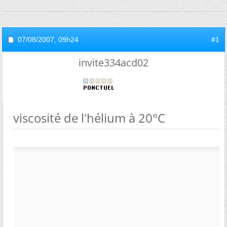
07/08/2007,
09h24
#1
invite334acd02
viscosité de l'hélium à 20°C