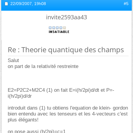
22/09/2007,
19h08
#5
invite2593aa43
Re : Theorie quantique des champs
Salut
on part de la relativité restreinte
E2=P2C2+M2C4 (1) on fait E=i(h/2pi)d/dt et P=-
i(h/2pi)d/dr
introduit dans (1) tu obtiens l'equation de klein- gordon
bien entendu avec les tenseurs et les 4-vecteurs c'est
plus élégants!
on pose aussi (h/2pi)=c=1