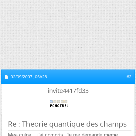
02/09/2007,
06h28
#2
invite4417fd33
Re : Theorie quantique des champs
Mea culpa... j'ai compris. Je me demande meme