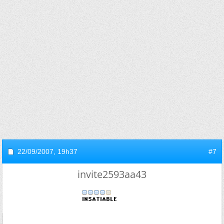
22/09/2007,
19h37
#7
invite2593aa43