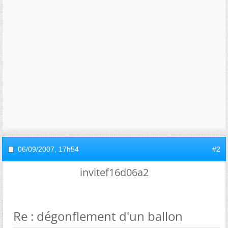
06/09/2007,
17h54
#2
invitef16d06a2
Re : dégonflement d'un ballon