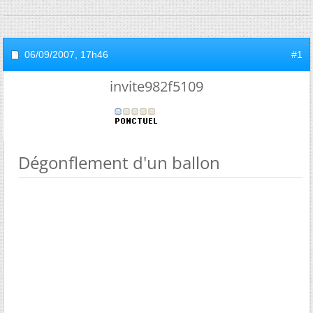
06/09/2007,
17h46
#1
invite982f5109
Dégonflement d'un ballon