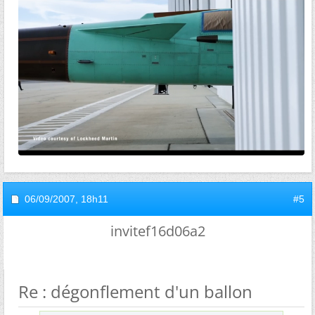
06/09/2007,
18h11
#5
invitef16d06a2
Re : dégonflement d'un ballon