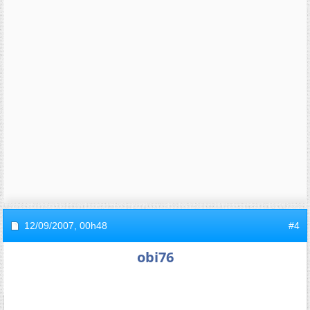
12/09/2007,
00h48
#4
obi76