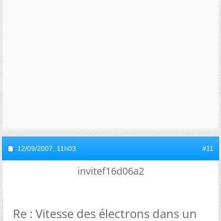
12/09/2007,
11h03
#11
invitef16d06a2
Re : Vitesse des électrons dans un