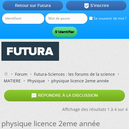
Retour sur Futura
S'inscrire

Se souvenir de moi ?
Forum
Futura-Sciences : les forums de la science
MATIERE
Physique
physique licence 2eme année

RÉPONDRE À LA DISCUSSION
Affichage des résultats 1 à 4 sur 4
physique licence 2eme année