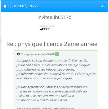
08/10/2007,
18h55
#2
invitee3b6517d
Re : physique licence 2eme année
Envoyé par
marmotte38630
bonjour je suis en deuxième année de licence GSI.
J'ai un DM à faire sur les oscillations mais je bloques
pour déterminer les fréquences propres.
j'ai déterminer des équations à partir du PFD puis je les
ai écrites en complexes et la je bloques.
j'ai une système de 3 masses et deux ressorts les 2
masses extérieurs ont la meme masse M celle du
milieu m et les ressort ont une raideur k
on me donne w1²=k/M et w2²=k/m
est-ce que quelqu'un peu m'aider merci