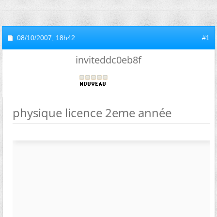
08/10/2007,
18h42
#1
inviteddc0eb8f
physique licence 2eme année