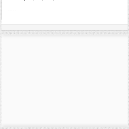
-----