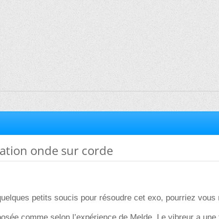
ation onde sur corde
i quelques petits soucis pour résoudre cet exo, pourriez vous
posée comme selon l’expérience de Melde. Le vibreur a une