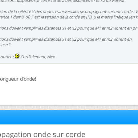
t M2 sont disposés sur cette corde à des distances x1 et x2 du vibreur.
ion de la célérité V des ondes transversales se propageant sur une corde : V 
sance 1 demi), où F est la tension de la corde en (N), µ la masse linéique (en 
tions doivent remplir les distances x1 et x2 pour que M1 et m2 vibrent en ph
tions doivent remplir les distances x1 et x2 pour que M1 et m2 vibrent en
hase ?
soutient
Cordialement, Alex
 longueur d'onde!
ropagation onde sur corde