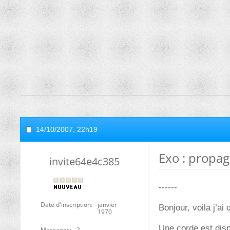
14/10/2007,
22h19
Exo : propag
invite64e4c385
------
Date d'inscription
janvier
Bonjour, voila j’a
1970
Une corde est dis
Messages
2