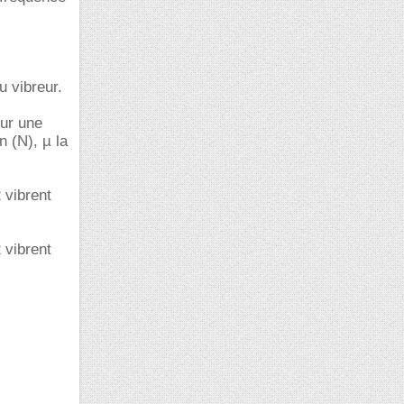
u vibreur.
sur une
n (N), µ la
 vibrent
 vibrent