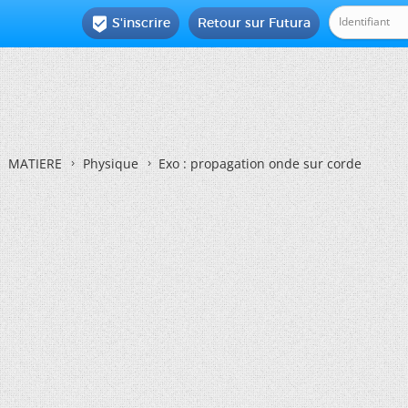
S'inscrire
Retour sur Futura

MATIERE
Physique
Exo : propagation onde sur corde