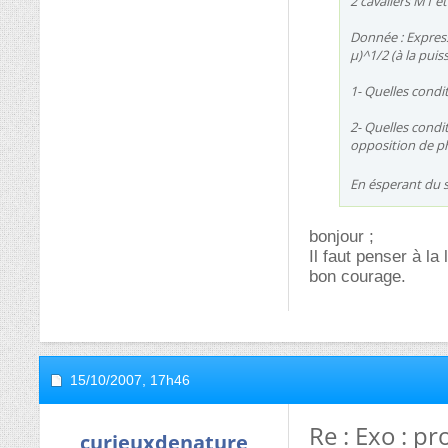
2 cavaliers M1 e
Donnée : Express
µ)^1/2 (à la puis
1- Quelles condi
2- Quelles condi
opposition de p
En ésperant du 
bonjour ;
Il faut penser à la
bon courage.
15/10/2007,
17h46
Re : Exo : p
curieuxdenature