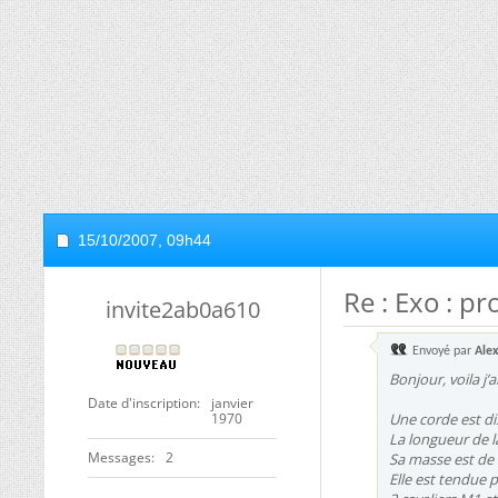
15/10/2007,
09h44
Re : Exo : p
invite2ab0a610
Envoyé par
Alex
Bonjour, voila j’
Date d'inscription
janvier
1970
Une corde est d
La longueur de l
Messages
2
Sa masse est de 
Elle est tendue p