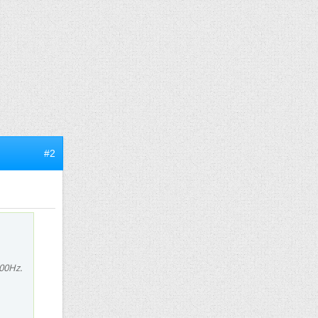
#2
100Hz.