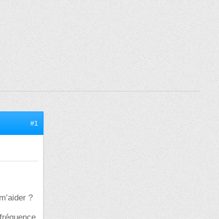
#1
 m’aider ?
 fréquence