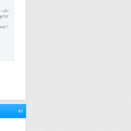
= (F/
kg/m)
ase ?
#3