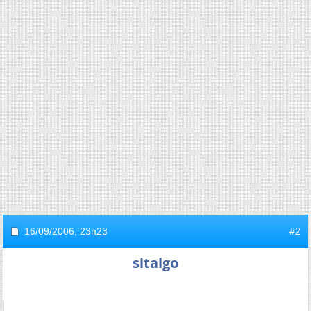
16/09/2006,
23h23
#2
sitalgo